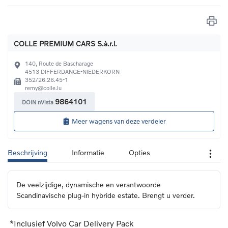
COLLE PREMIUM CARS S.à.r.l.
140, Route de Bascharage
4513
DIFFERDANGE-NIEDERKORN
352/26.26.45-1
remy@colle.lu
9864101
DOIN nVista
Meer wagens van deze verdeler
Beschrijving
Informatie
Opties
De veelzijdige, dynamische en verantwoorde 
Scandinavische plug-in hybride estate. Brengt u verder.
*Inclusief Volvo Car Delivery Pack