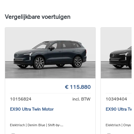
Vergelijkbare voertuigen
€ 115.880
10156824
incl. BTW
10349404
EX90 Ultra Twin Motor
EX90 Ultra Tw
Elektrisch | Denim Blue | Shift-by-
Elektrisch | Onyx B
wire_single_speed_transmission_DB03
wire_single_spee