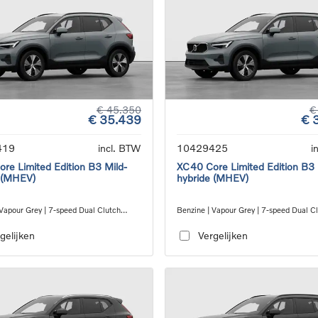
€ 45.350
€
€ 35.439
€ 
419
incl. BTW
10429425
i
re Limited Edition B3 Mild-
XC40 Core Limited Edition B3 
 (MHEV)
hybride (MHEV)
 Vapour Grey | 7-speed Dual Clutch
Benzine | Vapour Grey | 7-speed Dual C
ion
transmission
gelijken
Vergelijken