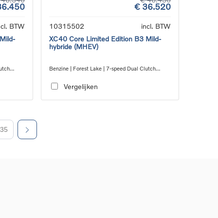
36.450
€ 36.520
ncl. BTW
10315502
incl. BTW
Mild-
XC40 Core Limited Edition B3 Mild-
hybride (MHEV)
utch
Benzine | Forest Lake | 7-speed Dual Clutch
transmission
Vergelijken
35