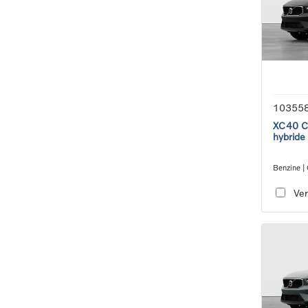
10355
XC40 Co
hybride
Benzine |
transmiss
Ver