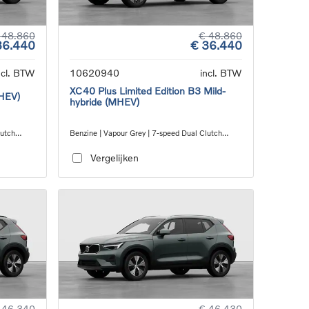
 48.860
€ 48.860
36.440
€ 36.440
ncl. BTW
10620940
incl. BTW
XC40 Plus Limited Edition B3 Mild-
MHEV)
hybride (MHEV)
lutch
Benzine | Vapour Grey | 7-speed Dual Clutch
transmission
Vergelijken
 46.340
€ 46.430