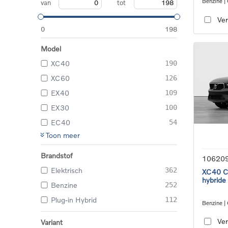
Benzine |
van
tot
transmiss
Ver
0
198
Model
XC40
190
XC60
126
EX40
109
EX30
100
EC40
54
Toon meer
Brandstof
10620
Elektrisch
362
XC40 Co
hybride
Benzine
252
Plug-in Hybrid
112
Benzine |
transmiss
Ver
Variant