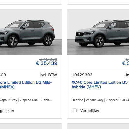
€ 45.350
€
€ 35.439
€ 
409
incl. BTW
10429393
i
re Limited Edition B3 Mild-
XC40 Core Limited Edition B3 
 (MHEV)
hybride (MHEV)
 Vapour Grey | 7-speed Dual Clutch
Benzine | Vapour Grey | 7-speed Dual C
ion
transmission
gelijken
Vergelijken