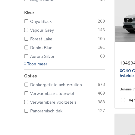
Kleur
Onyx Black
260
Vapour Grey
146
Forest Lake
105
Denim Blue
101
Aurora Silver
63
10429
Toon meer
XC40 Co
hybride
Opties
Donkergetinte achterruiten
673
Benzine |
Verwarmbaar stuurwiel
469
transmiss
Ver
Verwarmbare voorzetels
383
Panoramisch dak
127