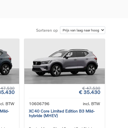
Sorteren op
d
llingen
uto
g
 47.530
€ 47.530
35.430
€ 35.430
ncl. BTW
10606796
incl. BTW
Mild-
XC40 Core Limited Edition B3 Mild-
hybride (MHEV)