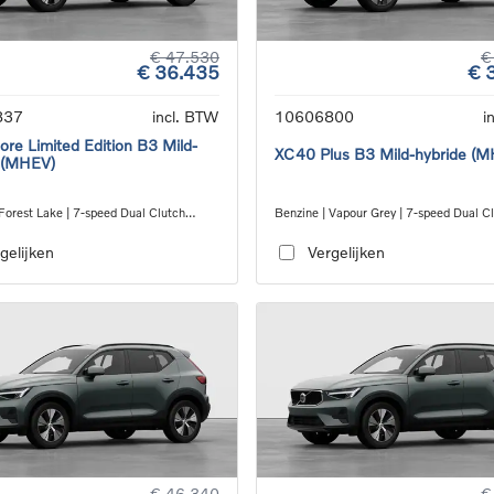
€ 47.530
€
€ 36.435
€ 
837
incl. BTW
10606800
i
re Limited Edition B3 Mild-
XC40 Plus B3 Mild-hybride (
 (MHEV)
Forest Lake | 7-speed Dual Clutch
Benzine | Vapour Grey | 7-speed Dual C
ion
transmission
gelijken
Vergelijken
€ 46.340
€