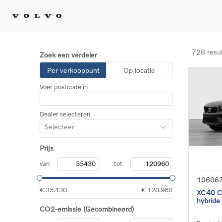
726 resu
Zoek een verdeler
Kopen 
Per verkooppunt
Op locatie
Stel 
Voer postcode in
Tijdel
Gecert
tweed
Dealer selecteren
Fleet 
Selecteer
Diplom
Speci
Prijs
Elektr
Plug-i
van
tot
10606
€ 35.430
€ 120.960
XC40 Co
hybride
CO2-emissie (Gecombineerd)