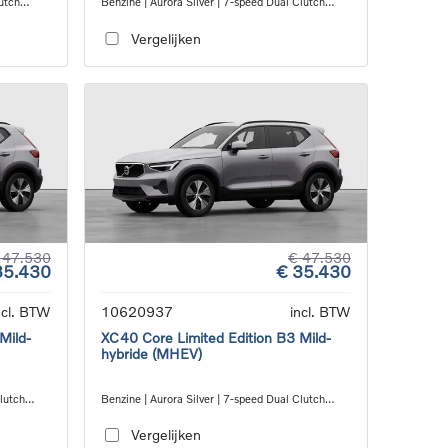
utch
Benzine | Aurora Silver | 7-speed Dual Clutch
transmission
Vergelijken
 47.530
€ 47.530
35.430
€ 35.430
ncl. BTW
10620937
incl. BTW
Mild-
XC40 Core Limited Edition B3 Mild-
hybride (MHEV)
Clutch
Benzine | Aurora Silver | 7-speed Dual Clutch
transmission
Vergelijken