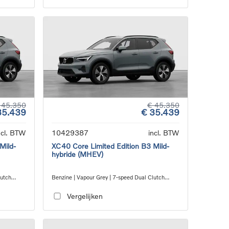
 45.350
€ 45.350
35.439
€ 35.439
ncl. BTW
10429387
incl. BTW
Mild-
XC40 Core Limited Edition B3 Mild-
hybride (MHEV)
lutch
Benzine | Vapour Grey | 7-speed Dual Clutch
transmission
Vergelijken