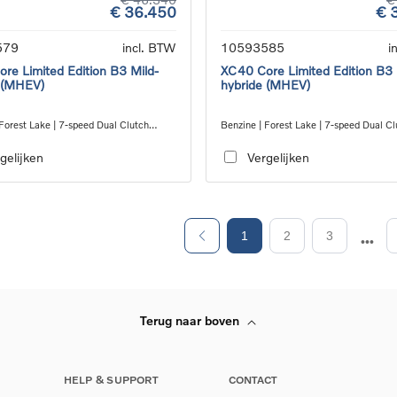
€ 36.450
€ 
579
incl. BTW
10593585
i
re Limited Edition B3 Mild-
XC40 Core Limited Edition B3 
 (MHEV)
hybride (MHEV)
Forest Lake | 7-speed Dual Clutch
Benzine | Forest Lake | 7-speed Dual Cl
ion
transmission
gelijken
Vergelijken
1
2
3
Terug naar boven
HELP & SUPPORT
CONTACT