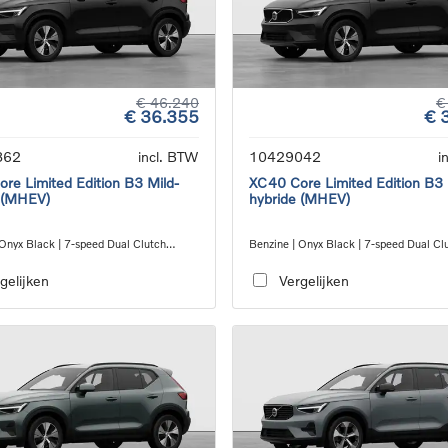
€ 46.240
€
€ 36.355
€ 
862
incl. BTW
10429042
i
re Limited Edition B3 Mild-
XC40 Core Limited Edition B3 
 (MHEV)
hybride (MHEV)
 Onyx Black | 7-speed Dual Clutch
Benzine | Onyx Black | 7-speed Dual Cl
ion
transmission
gelijken
Vergelijken