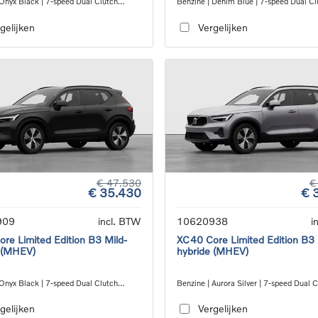
 Onyx Black | 7-speed Dual Clutch
Benzine | Denim Blue | 7-speed Dual Cl
ion
transmission
gelijken
Vergelijken
€ 47.530
€
€ 35.430
€ 
909
incl. BTW
10620938
i
re Limited Edition B3 Mild-
XC40 Core Limited Edition B3 
 (MHEV)
hybride (MHEV)
 Onyx Black | 7-speed Dual Clutch
Benzine | Aurora Silver | 7-speed Dual 
ion
transmission
gelijken
Vergelijken