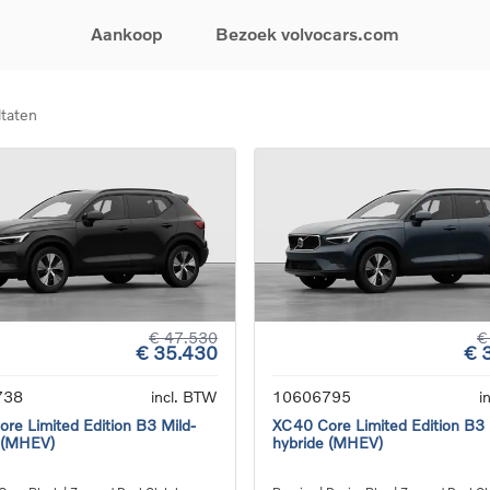
Aankoop
Bezoek volvocars.com
ltaten
& Promoties
Zoeken op model
Financieren & Verzekeringen
Zoeken op voertuigcategorie
Service & Support
uw wagen samen
EX30
Financieren
Elektrische auto's
Boek een onderhou
ijke aanbiedingen
EX40
Verzekeringen
Plug-inhybride auto's
Onderhoud & herste
ificeerde
EC40
Mild hybrid auto's
Overname van uw a
ehandswagens
EX90
SUV
Volvo Support
& Bedrijfswagens
ES90
Break
Garantie
atic & Special sales
XC40
Sedan
24/7 Pechverhelpin
ale wagens
XC60
Crossover
Vind een verdeler
ische auto's
XC90
Contact
€ 47.530
€
€ 35.430
€ 
nhybride auto's
V60
Bekijk alle stockwagens
738
incl. BTW
10606795
i
re Limited Edition B3 Mild-
XC40 Core Limited Edition B3 
 (MHEV)
hybride (MHEV)