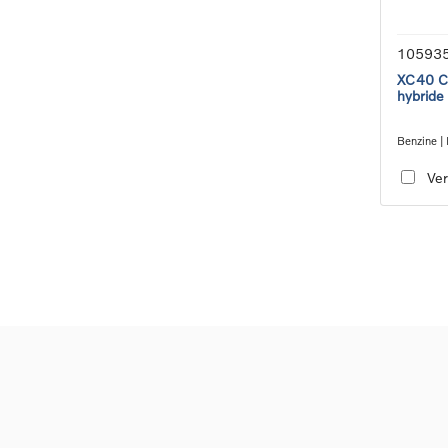
10593
XC40 Co
hybride
Benzine | 
transmiss
Ver