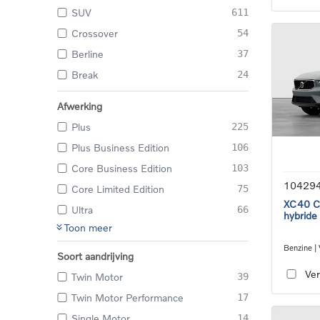
SUV
611
Crossover
54
Berline
37
Break
24
Afwerking
Plus
225
Plus Business Edition
106
Core Business Edition
103
10429
Core Limited Edition
75
XC40 Co
Ultra
66
hybride
Toon meer
Benzine |
Soort aandrijving
transmiss
Ver
Twin Motor
39
Twin Motor Performance
17
Single Motor
14