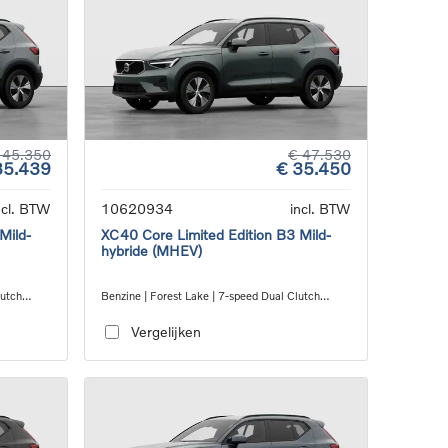
 45.350
€ 47.530
35.439
€ 35.450
ncl. BTW
10620934
incl. BTW
Mild-
XC40 Core Limited Edition B3 Mild-
hybride (MHEV)
lutch
Benzine | Forest Lake | 7-speed Dual Clutch
transmission
Vergelijken