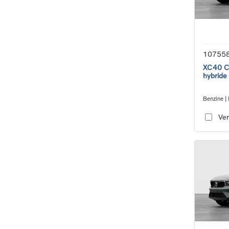
10755
XC40 Co
hybride
Benzine | 
transmiss
Ver