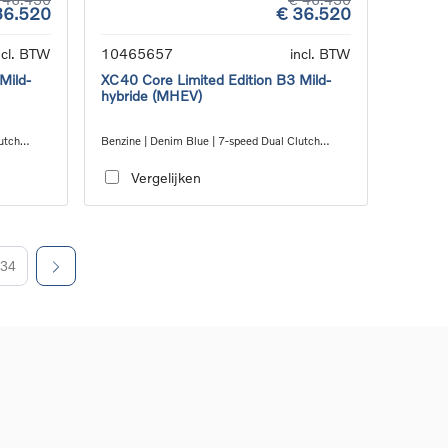
36.520
€ 36.520
ncl. BTW
10465657
incl. BTW
Mild-
XC40 Core Limited Edition B3 Mild-
hybride (MHEV)
utch
Benzine | Denim Blue | 7-speed Dual Clutch
transmission
Vergelijken
34