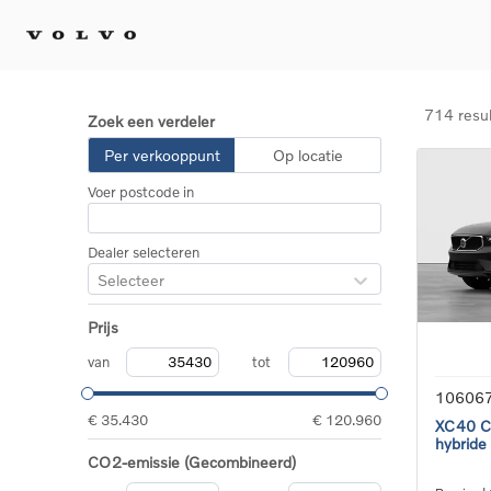
714 resu
Zoek een verdeler
Kopen 
Per verkooppunt
Op locatie
Stel 
Voer postcode in
Tijdel
Gecert
tweed
Dealer selecteren
Fleet 
Selecteer
Diplom
Speci
Prijs
Elektr
Plug-i
van
tot
10606
€ 35.430
€ 120.960
XC40 Co
hybride
CO2-emissie (Gecombineerd)