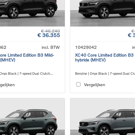
€ 46.240
€
€ 36.355
€ 
862
incl. BTW
10429042
i
re Limited Edition B3 Mild-
XC40 Core Limited Edition B3 
 (MHEV)
hybride (MHEV)
 Onyx Black | 7-speed Dual Clutch
Benzine | Onyx Black | 7-speed Dual Cl
ion
transmission
gelijken
Vergelijken