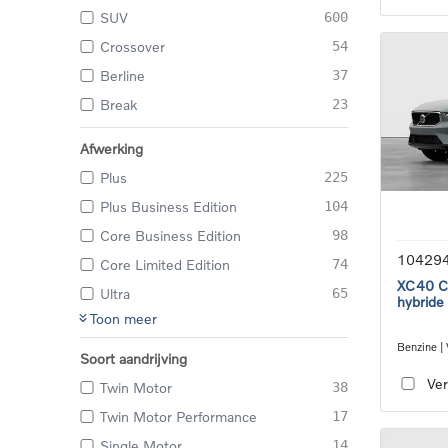
SUV
600
Crossover
54
Berline
37
Break
23
Afwerking
Plus
225
Plus Business Edition
104
Core Business Edition
98
10429
Core Limited Edition
74
XC40 Co
Ultra
65
hybride
Toon meer
Benzine |
Soort aandrijving
transmiss
Ver
Twin Motor
38
Twin Motor Performance
17
Single Motor
14