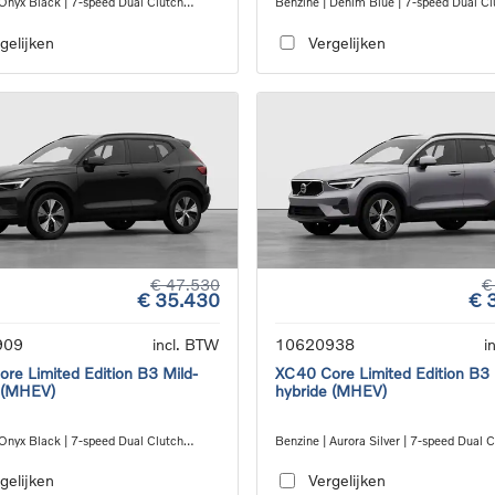
 Onyx Black | 7-speed Dual Clutch
Benzine | Denim Blue | 7-speed Dual Cl
ion
transmission
gelijken
Vergelijken
€ 47.530
€
€ 35.430
€ 
909
incl. BTW
10620938
i
re Limited Edition B3 Mild-
XC40 Core Limited Edition B3 
 (MHEV)
hybride (MHEV)
 Onyx Black | 7-speed Dual Clutch
Benzine | Aurora Silver | 7-speed Dual 
ion
transmission
gelijken
Vergelijken