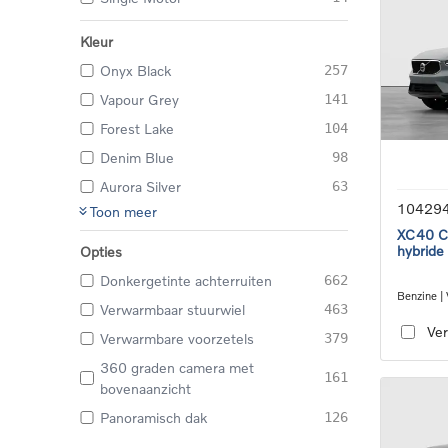
Kleur
Onyx Black
257
Vapour Grey
141
Forest Lake
104
Denim Blue
98
Aurora Silver
63
10429
Toon meer
XC40 Co
hybride
Opties
Donkergetinte achterruiten
662
Benzine |
Verwarmbaar stuurwiel
463
transmiss
Ver
Verwarmbare voorzetels
379
360 graden camera met
161
bovenaanzicht
Panoramisch dak
126