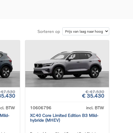
Sorteren op
d
llingen
uto
g
 47.530
€ 47.530
35.430
€ 35.430
ncl. BTW
10606796
incl. BTW
Mild-
XC40 Core Limited Edition B3 Mild-
hybride (MHEV)