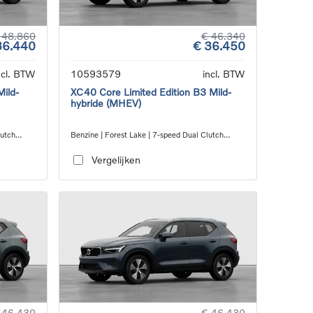
 48.860
€ 46.340
36.440
€ 36.450
ncl. BTW
10593579
incl. BTW
Mild-
XC40 Core Limited Edition B3 Mild-
hybride (MHEV)
lutch
Benzine | Forest Lake | 7-speed Dual Clutch
transmission
Vergelijken
 46.430
€ 46.430