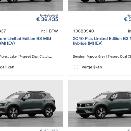
€ 47.530
€
€ 36.435
€ 
837
incl. BTW
10620940
i
re Limited Edition B3 Mild-
XC40 Plus Limited Edition B3 
 (MHEV)
hybride (MHEV)
Forest Lake | 7-speed Dual Clutch
Benzine | Vapour Grey | 7-speed Dual C
ion
transmission
gelijken
Vergelijken
€ 46.340
€