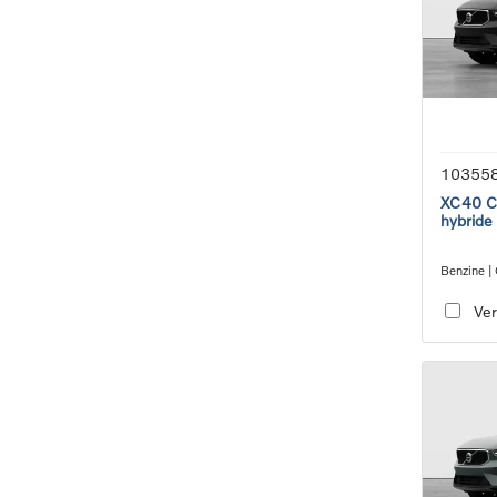
10355
XC40 Co
hybride
Benzine |
transmiss
Ver