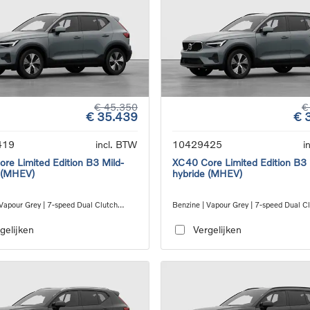
€ 45.350
€
€ 35.439
€ 
419
incl. BTW
10429425
i
re Limited Edition B3 Mild-
XC40 Core Limited Edition B3 
 (MHEV)
hybride (MHEV)
 Vapour Grey | 7-speed Dual Clutch
Benzine | Vapour Grey | 7-speed Dual C
ion
transmission
gelijken
Vergelijken