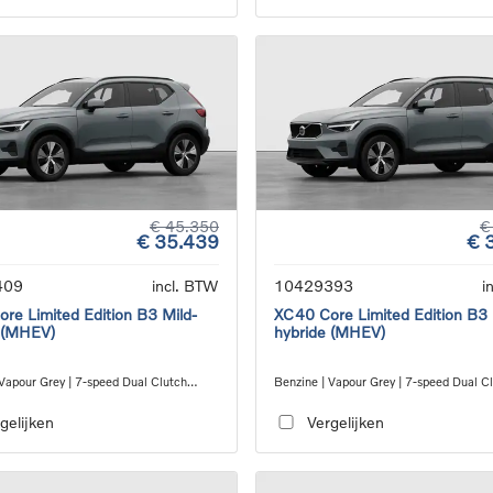
€ 45.350
€
€ 35.439
€ 
409
incl. BTW
10429393
i
re Limited Edition B3 Mild-
XC40 Core Limited Edition B3 
 (MHEV)
hybride (MHEV)
 Vapour Grey | 7-speed Dual Clutch
Benzine | Vapour Grey | 7-speed Dual C
ion
transmission
gelijken
Vergelijken