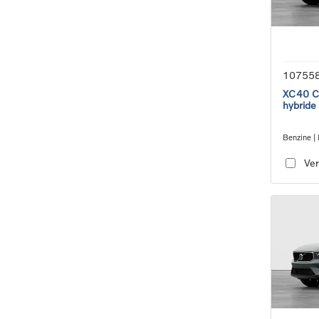
10755
XC40 Co
hybride
Benzine | 
transmiss
Ver