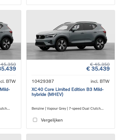
 45.350
€ 45.350
35.439
€ 35.439
ncl. BTW
10429387
incl. BTW
Mild-
XC40 Core Limited Edition B3 Mild-
hybride (MHEV)
lutch
Benzine | Vapour Grey | 7-speed Dual Clutch
transmission
Vergelijken