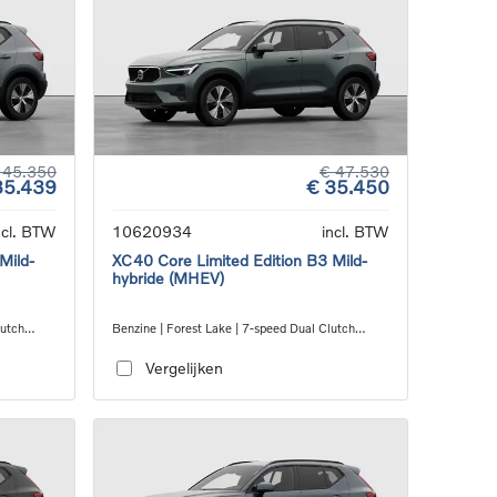
 45.350
€ 47.530
35.439
€ 35.450
ncl. BTW
10620934
incl. BTW
Mild-
XC40 Core Limited Edition B3 Mild-
hybride (MHEV)
lutch
Benzine | Forest Lake | 7-speed Dual Clutch
transmission
Vergelijken