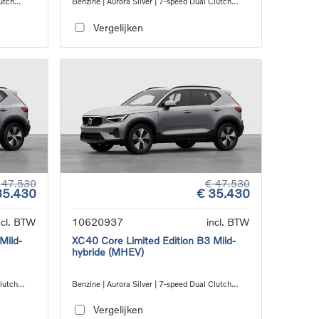
utch
Benzine | Aurora Silver | 7-speed Dual Clutch
transmission
Vergelijken
 47.530
€ 47.530
35.430
€ 35.430
ncl. BTW
10620937
incl. BTW
Mild-
XC40 Core Limited Edition B3 Mild-
hybride (MHEV)
Clutch
Benzine | Aurora Silver | 7-speed Dual Clutch
transmission
Vergelijken