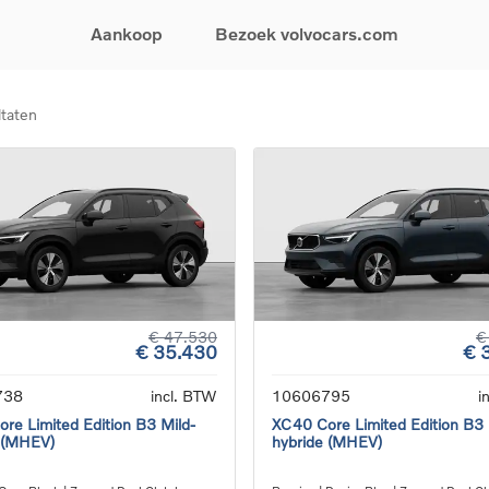
Aankoop
Bezoek volvocars.com
ltaten
& Promoties
Zoeken op model
Financieren & Verzekeringen
Zoeken op voertuigcategorie
Service & Support
uw wagen samen
EX30
Financieren
Elektrische auto's
Boek een onderhou
ijke aanbiedingen
EX40
Verzekeringen
Plug-inhybride auto's
Onderhoud & herste
ificeerde
EC40
Mild hybrid auto's
Overname van uw a
ehandswagens
EX90
SUV
Volvo Support
& Bedrijfswagens
ES90
Break
Garantie
atic & Special sales
XC40
Sedan
24/7 Pechverhelpin
ale wagens
XC60
Crossover
Vind een verdeler
ische auto's
XC90
Contact
€ 47.530
€
€ 35.430
€ 
nhybride auto's
V60
Bekijk alle stockwagens
738
incl. BTW
10606795
i
re Limited Edition B3 Mild-
XC40 Core Limited Edition B3 
 (MHEV)
hybride (MHEV)