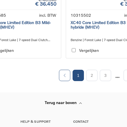
€ 36.450
€ 
585
incl. BTW
10315502
i
re Limited Edition B3 Mild-
XC40 Core Limited Edition B3 
 (MHEV)
hybride (MHEV)
Forest Lake | 7-speed Dual Clutch
Benzine | Forest Lake | 7-speed Dual Cl
ion
transmission
gelijken
Vergelijken
1
2
3
Terug naar boven
HELP & SUPPORT
CONTACT