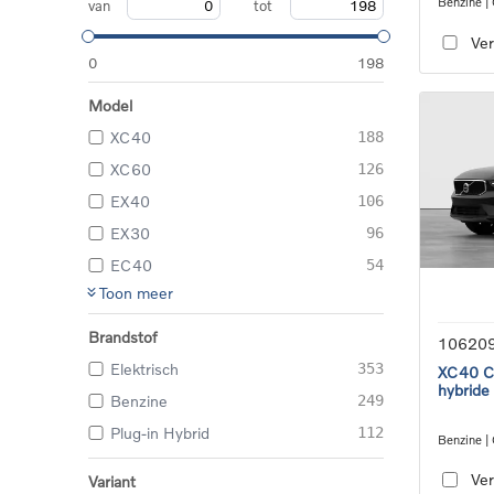
Benzine |
van
tot
transmiss
Ver
0
198
Model
XC40
188
XC60
126
EX40
106
EX30
96
EC40
54
Toon meer
Brandstof
10620
Elektrisch
353
XC40 Co
hybride
Benzine
249
Plug-in Hybrid
112
Benzine |
transmiss
Ver
Variant