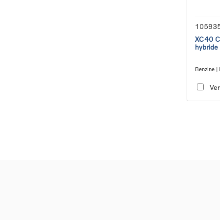
10593
XC40 Co
hybride
Benzine | 
transmiss
Ver