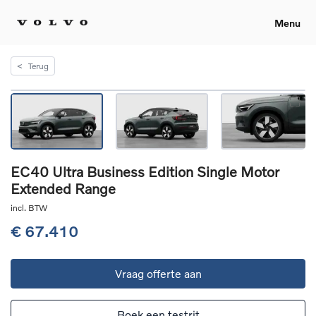
Menu
<
Terug
EC40 Ultra Business Edition Single Motor
Extended Range
incl. BTW
€ 67.410
Vraag offerte aan
Boek een testrit