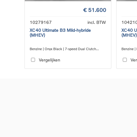
€ 51.600
10279167
incl. BTW
10421
XC40 Ultimate B3 Mild-hybride
XC40 Ul
(MHEV)
(MHEV)
Benzine | Onyx Black | 7-speed Dual Clutch
Benzine | 
transmission
transmiss
Vergelijken
Ver