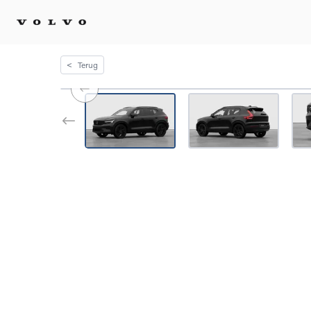
<
Terug
Kopen 
Stel 
Tijdel
Gecert
tweed
Fleet 
Diplom
Speci
Elektr
Plug-i