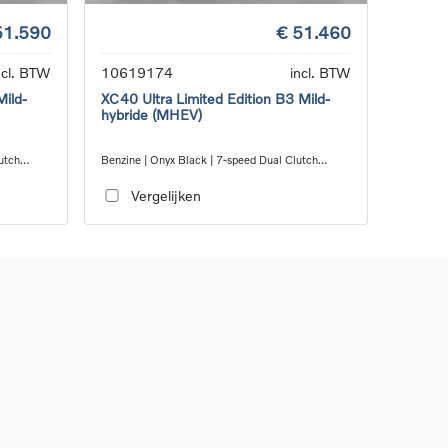
51.590
€ 51.460
ncl. BTW
10619174
incl. BTW
Mild-
XC40 Ultra Limited Edition B3 Mild-
hybride (MHEV)
utch
Benzine | Onyx Black | 7-speed Dual Clutch
transmission
Vergelijken