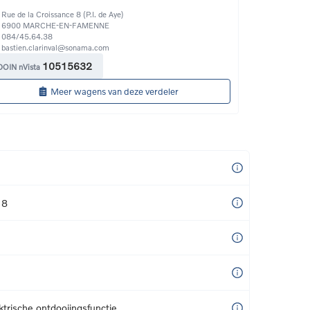
Rue de la Croissance 8 (P.I. de Aye)
6900
MARCHE-EN-FAMENNE
084/45.64.38
bastien.clarinval@sonama.com
10515632
DOIN nVista
Meer wagens van deze verdeler
18
trische ontdooiingsfunctie