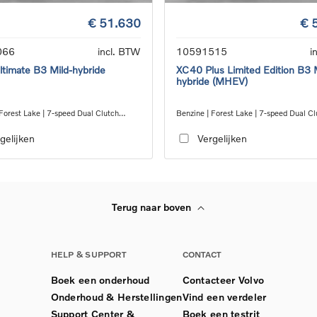
€ 51.630
€ 
066
incl. BTW
10591515
i
timate B3 Mild-hybride
XC40 Plus Limited Edition B3 
hybride (MHEV)
Forest Lake | 7-speed Dual Clutch
Benzine | Forest Lake | 7-speed Dual Cl
ion
transmission
gelijken
Vergelijken
Terug naar boven
HELP & SUPPORT
CONTACT
Boek een onderhoud
Contacteer Volvo
Onderhoud & Herstellingen
Vind een verdeler
Support Center &
Boek een testrit