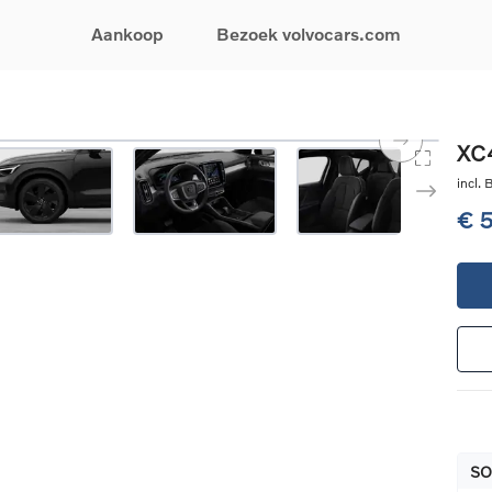
Aankoop
Bezoek volvocars.com
& Promoties
Zoeken op model
Financieren & Verzekeringen
Zoeken op voertuigcategorie
Service & Support
XC4
uw wagen samen
EX30
Financieren
Elektrische auto's
Boek een onderhou
incl.
ijke aanbiedingen
EX40
Verzekeringen
Plug-inhybride auto's
Onderhoud & herste
€ 
ificeerde
EC40
Mild hybrid auto's
Overname van uw a
ehandswagens
EX90
SUV
Volvo Support
& Bedrijfswagens
ES90
Break
Garantie
atic & Special sales
XC40
Sedan
24/7 Pechverhelpin
ale wagens
XC60
Crossover
Vind een verdeler
ische auto's
XC90
Contact
nhybride auto's
V60
Bekijk alle stockwagens
SO