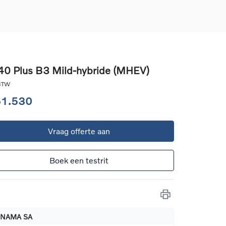
0 Plus B3 Mild-hybride (MHEV)
d
 BTW
llingen
51.530
uto
Vraag offerte aan
g
Boek een testrit
NAMA SA