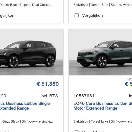
 Denim Blue | 7-speed Dual Clutch
Elektrisch | Denim Blue | Shift-by-wire s
ion
speed transmission, RWD
gelijken
Vergelijken
€
€ 51.330
€ 
420
incl. BTW
10587631
i
us Business Edition Single
EC40 Core Business Edition Si
Extended Range
Motor Extended Range
 | Onyx Black | Shift-by-wire single
Elektrisch | Forest Lake | Shift-by-wire 
nsmission, RWD
speed transmission, RWD