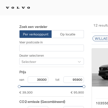
12 result
Zoek een verdeler
Kopen 
Per verkooppunt
Op locatie
WILLAE
Stel 
Voer postcode in
Tijdel
Gecert
tweed
Dealer selecteren
Fleet 
Selecteer
Diplom
Speci
Prijs
Elektr
Plug-i
van
tot
€ 39.300
€ 95.900
CO2-emissie (Gecombineerd)
10355