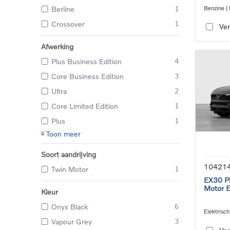
Benzine |
Berline
1
transmiss
Crossover
1
Ver
Afwerking
Plus Business Edition
4
Core Business Edition
3
Ultra
2
Core Limited Edition
1
Plus
1
Toon meer
Soort aandrijving
10421
Twin Motor
1
EX30 Pl
Motor 
Kleur
Onyx Black
6
Elektrisch
speed tra
Vapour Grey
3