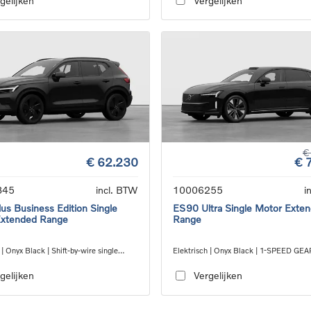
gelijken
Vergelijken
€
€ 62.230
€ 
845
incl. BTW
10006255
i
us Business Edition Single
ES90 Ultra Single Motor Exte
Extended Range
Range
 | Onyx Black | Shift-by-wire single
Elektrisch | Onyx Black | 1-SPEED G
nsmission, RWD
RWD
gelijken
Vergelijken