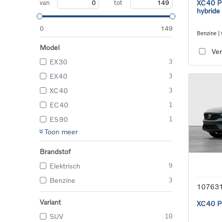
van
tot
XC40 Pl
hybride
0
149
Benzine |
transmiss
Model
Ver
EX30
3
EX40
3
XC40
3
EC40
1
ES90
1
Toon meer
Brandstof
Elektrisch
9
Benzine
3
10763
Variant
XC40 Pl
SUV
10