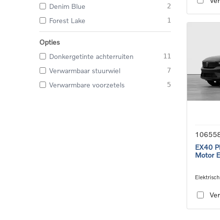
Ver
Denim Blue
2
Forest Lake
1
Opties
Donkergetinte achterruiten
11
Verwarmbaar stuurwiel
7
Verwarmbare voorzetels
5
10655
EX40 Pl
Motor 
Elektrisch
speed tra
Ver