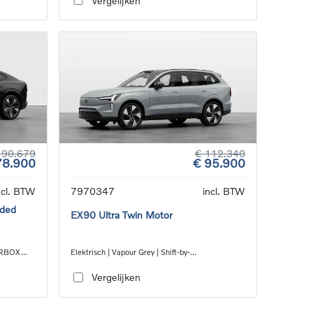
Vergelijken
 90.679
€ 112.340
78.900
€ 95.900
ncl. BTW
7970347
incl. BTW
nded
EX90 Ultra Twin Motor
EARBOX
Elektrisch | Vapour Grey | Shift-by-
wire_single_speed_transmission_DB03
Vergelijken