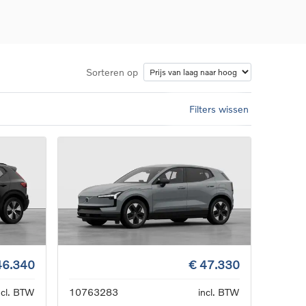
Sorteren op
Filters wissen
d
llingen
uto
g
46.340
€ 47.330
ncl. BTW
10763283
incl. BTW