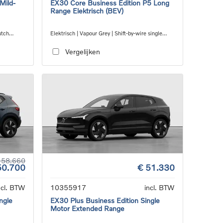
Mild-
EX30 Core Business Edition P5 Long
Range Elektrisch (BEV)
utch
Elektrisch | Vapour Grey | Shift-by-wire single
speed transmission, RWD
Vergelijken
 58.660
50.700
€ 51.330
ncl. BTW
10355917
incl. BTW
ngle
EX30 Plus Business Edition Single
Motor Extended Range