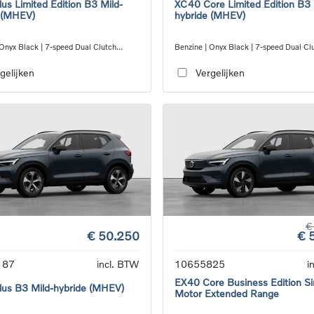
us Limited Edition B3 Mild-
XC40 Core Limited Edition B3 
 (MHEV)
hybride (MHEV)
 Onyx Black | 7-speed Dual Clutch
Benzine | Onyx Black | 7-speed Dual Cl
ion
transmission
gelijken
Vergelijken
€
€ 50.250
€ 
187
incl. BTW
10655825
i
EX40 Core Business Edition Si
us B3 Mild-hybride (MHEV)
Motor Extended Range