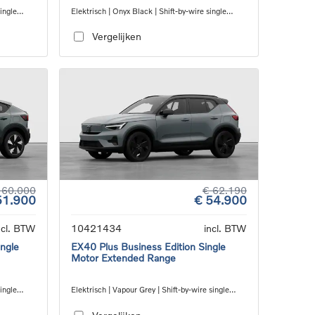
ingle
Elektrisch | Onyx Black | Shift-by-wire single
speed transmission, RWD
Vergelijken
 60.000
€ 62.190
51.900
€ 54.900
ncl. BTW
10421434
incl. BTW
ngle
EX40 Plus Business Edition Single
Motor Extended Range
single
Elektrisch | Vapour Grey | Shift-by-wire single
speed transmission, RWD