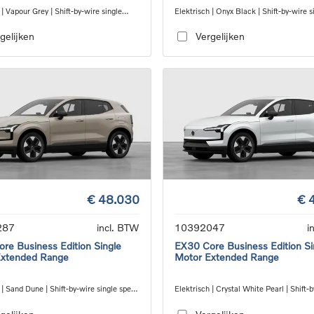
 | Vapour Grey | Shift-by-wire single
Elektrisch | Onyx Black | Shift-by-wire s
nsmission, RWD
speed transmission, RWD
gelijken
Vergelijken
€ 48.030
€ 
287
incl. BTW
10392047
i
re Business Edition Single
EX30 Core Business Edition Si
Extended Range
Motor Extended Range
 | Sand Dune | Shift-by-wire single speed
Elektrisch | Crystal White Pearl | Shift-
ion, RWD
single speed transmission, RWD