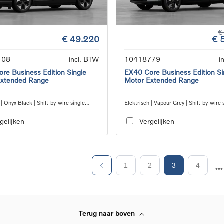
€
€ 49.220
€ 
408
incl. BTW
10418779
i
re Business Edition Single
EX40 Core Business Edition Si
Extended Range
Motor Extended Range
 | Onyx Black | Shift-by-wire single
Elektrisch | Vapour Grey | Shift-by-wire 
nsmission, RWD
speed transmission, RWD
gelijken
Vergelijken
1
2
3
4
Terug naar boven