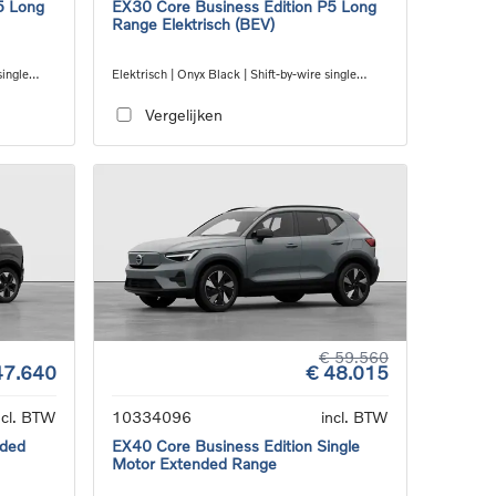
5 Long
EX30 Core Business Edition P5 Long
Range Elektrisch (BEV)
single
Elektrisch | Onyx Black | Shift-by-wire single
speed transmission, RWD
Vergelijken
€ 59.560
47.640
€ 48.015
ncl. BTW
10334096
incl. BTW
nded
EX40 Core Business Edition Single
Motor Extended Range