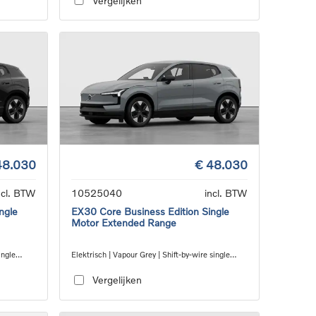
Vergelijken
48.030
€ 48.030
ncl. BTW
10525040
incl. BTW
ngle
EX30 Core Business Edition Single
Motor Extended Range
ingle
Elektrisch | Vapour Grey | Shift-by-wire single
speed transmission, RWD
Vergelijken