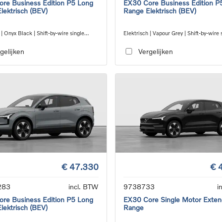
re Business Edition P5 Long
EX30 Core Business Edition P
lektrisch (BEV)
Range Elektrisch (BEV)
 | Onyx Black | Shift-by-wire single
Elektrisch | Vapour Grey | Shift-by-wire 
nsmission, RWD
speed transmission, RWD
gelijken
Vergelijken
€ 47.330
€ 
283
incl. BTW
9738733
i
re Business Edition P5 Long
EX30 Core Single Motor Exte
lektrisch (BEV)
Range