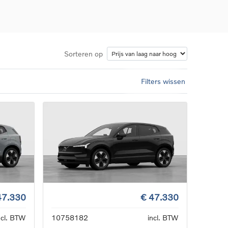
Sorteren op
Filters wissen
d
llingen
uto
g
47.330
€ 47.330
ncl. BTW
10758182
incl. BTW