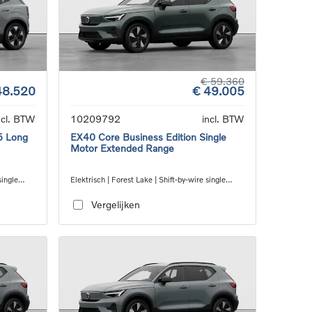
€ 59.360
48.520
€ 49.005
ncl. BTW
10209792
incl. BTW
5 Long
EX40 Core Business Edition Single
Motor Extended Range
single
Elektrisch | Forest Lake | Shift-by-wire single
speed transmission, RWD
Vergelijken