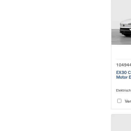
10494
EX30 Co
Motor 
Elektrisch
single sp
Ver