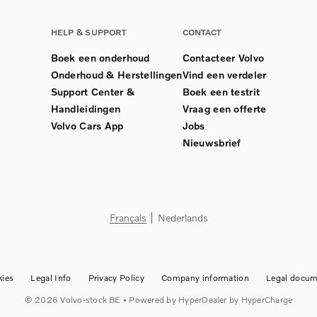
HELP & SUPPORT
CONTACT
Boek een onderhoud
Contacteer Volvo
Onderhoud & Herstellingen
Vind een verdeler
Support Center &
Boek een testrit
Handleidingen
Vraag een offerte
Volvo Cars App
Jobs
Nieuwsbrief
Français
Nederlands
ies
Legal Info
Privacy Policy
Company information
Legal docum
©
2026
Volvo-stock BE
• Powered by
HyperDealer
by HyperCharge