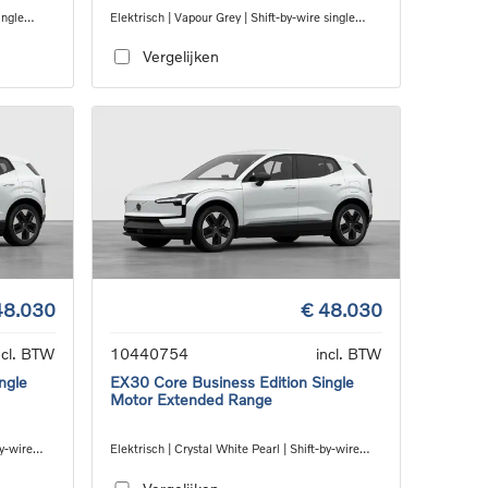
ingle
Elektrisch | Vapour Grey | Shift-by-wire single
speed transmission, RWD
Vergelijken
48.030
€ 48.030
ncl. BTW
10440754
incl. BTW
ngle
EX30 Core Business Edition Single
Motor Extended Range
by-wire
Elektrisch | Crystal White Pearl | Shift-by-wire
single speed transmission, RWD