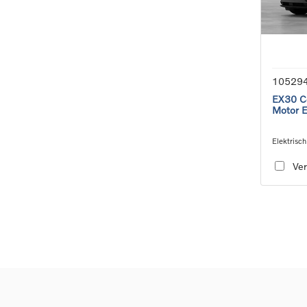
10529
EX30 Co
Motor 
Elektrisch
speed tra
Ver