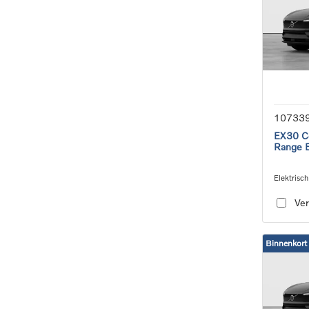
10733
EX30 Co
Range E
Elektrisch
speed tra
Ver
Binnenkort