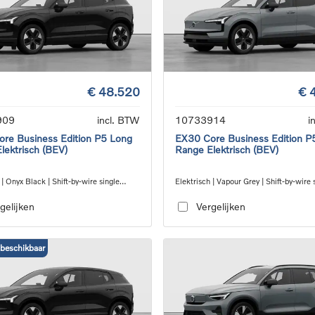
€ 48.520
€ 
909
incl. BTW
10733914
i
re Business Edition P5 Long
EX30 Core Business Edition P
lektrisch (BEV)
Range Elektrisch (BEV)
 | Onyx Black | Shift-by-wire single
Elektrisch | Vapour Grey | Shift-by-wire 
nsmission, RWD
speed transmission, RWD
gelijken
Vergelijken
 beschikbaar