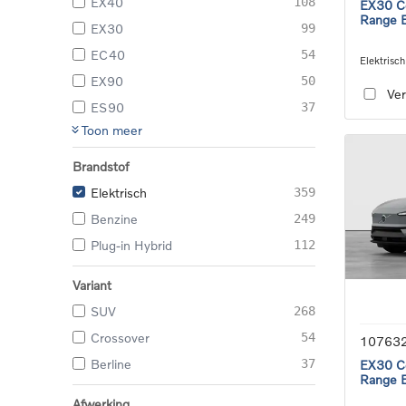
EX40
108
EX30 Co
Range E
EX30
99
EC40
54
Elektrisch
speed tra
EX90
50
Ver
ES90
37
Toon meer
Brandstof
Elektrisch
359
Benzine
249
Plug-in Hybrid
112
Variant
SUV
268
Crossover
54
10763
Berline
37
EX30 Co
Range E
Afwerking