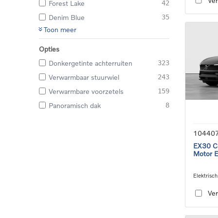
Ver
Forest Lake
42
Denim Blue
35
Toon meer
Opties
Donkergetinte achterruiten
323
Verwarmbaar stuurwiel
243
Verwarmbare voorzetels
159
Panoramisch dak
8
10440
EX30 Co
Motor 
Elektrisch
speed tra
Ver