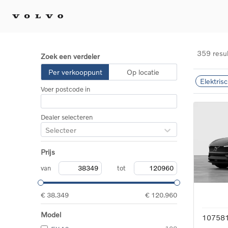
359 resu
Zoek een verdeler
Kopen 
Per verkooppunt
Op locatie
Elektris
Stel 
Voer postcode in
Tijdel
Gecert
tweed
Dealer selecteren
Fleet 
Selecteer
Diplom
Speci
Prijs
Elektr
Plug-i
van
tot
€ 38.349
€ 120.960
Model
10758