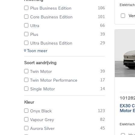
Elektrisch
Plus Business Edition
106
speed tra
Ver
Core Business Edition
101
Ultra
66
Plus
39
Ultra Business Edition
29
Toon meer
Soort aandrijving
Twin Motor
39
Twin Motor Performance
17
Single Motor
14
10128
Kleur
EX30 Co
Motor 
Onyx Black
123
Vapour Grey
82
Elektrisch
Aurora Silver
45
transmiss