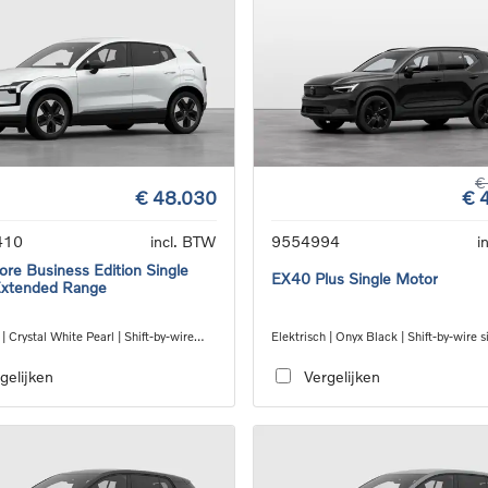
€
€ 48.030
€ 
410
incl. BTW
9554994
i
re Business Edition Single
EX40 Plus Single Motor
Extended Range
 | Crystal White Pearl | Shift-by-wire
Elektrisch | Onyx Black | Shift-by-wire s
eed transmission, RWD
speed transmission, RWD
gelijken
Vergelijken