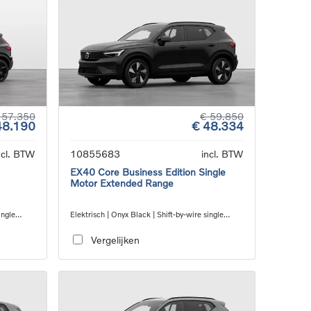
 57.350
€ 59.850
48.190
€ 48.334
ncl. BTW
10855683
incl. BTW
EX40 Core Business Edition Single
Motor Extended Range
ingle
Elektrisch | Onyx Black | Shift-by-wire single
speed transmission, RWD
Vergelijken