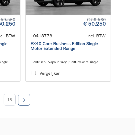
 59.560
€ 59.560
50.250
€ 50.250
ncl. BTW
10418778
incl. BTW
ngle
EX40 Core Business Edition Single
Motor Extended Range
single
Elektrisch | Vapour Grey | Shift-by-wire single
speed transmission, RWD
Vergelijken
18