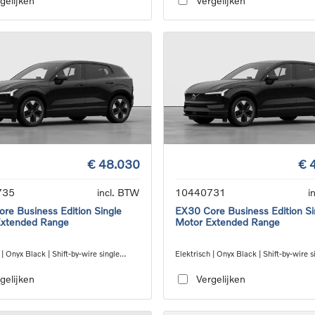
gelijken
Vergelijken
€ 48.030
€ 
735
incl. BTW
10440731
i
re Business Edition Single
EX30 Core Business Edition Si
Extended Range
Motor Extended Range
 | Onyx Black | Shift-by-wire single
Elektrisch | Onyx Black | Shift-by-wire s
nsmission, RWD
speed transmission, RWD
gelijken
Vergelijken