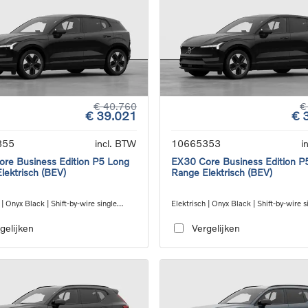
€ 40.760
€
€ 39.021
€ 
355
incl. BTW
10665353
i
re Business Edition P5 Long
EX30 Core Business Edition P
lektrisch (BEV)
Range Elektrisch (BEV)
 | Onyx Black | Shift-by-wire single
Elektrisch | Onyx Black | Shift-by-wire s
nsmission, RWD
speed transmission, RWD
gelijken
Vergelijken