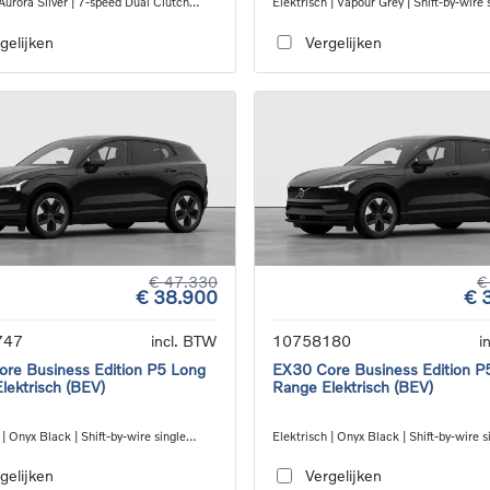
Aurora Silver | 7-speed Dual Clutch
Elektrisch | Vapour Grey | Shift-by-wire 
ion
speed transmission, RWD
gelijken
Vergelijken
€ 47.330
€
€ 38.900
€ 
747
incl. BTW
10758180
i
re Business Edition P5 Long
EX30 Core Business Edition P
lektrisch (BEV)
Range Elektrisch (BEV)
 | Onyx Black | Shift-by-wire single
Elektrisch | Onyx Black | Shift-by-wire s
nsmission, RWD
speed transmission, RWD
gelijken
Vergelijken