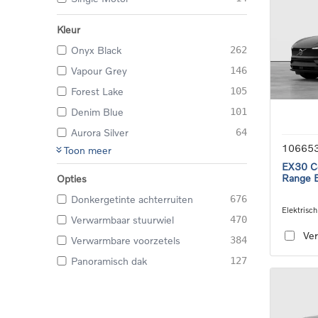
Kleur
Onyx Black
262
Vapour Grey
146
Forest Lake
105
Denim Blue
101
Aurora Silver
64
10665
Toon meer
EX30 Co
Range E
Opties
Donkergetinte achterruiten
676
Elektrisch
Verwarmbaar stuurwiel
470
speed tra
Ver
Verwarmbare voorzetels
384
Panoramisch dak
127