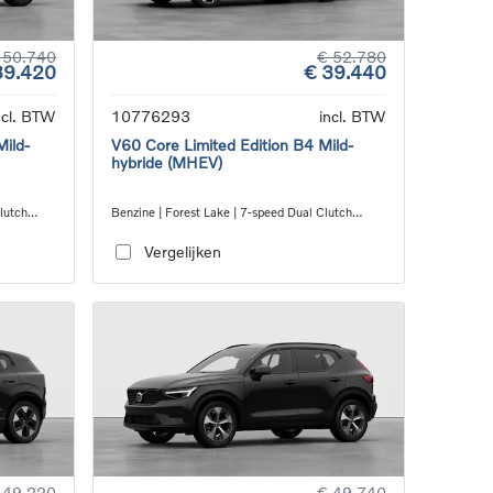
 50.740
€ 52.780
39.420
€ 39.440
ncl. BTW
10776293
incl. BTW
Mild-
V60 Core Limited Edition B4 Mild-
hybride (MHEV)
Clutch
Benzine | Forest Lake | 7-speed Dual Clutch
transmission
Vergelijken
 49.220
€ 49.740