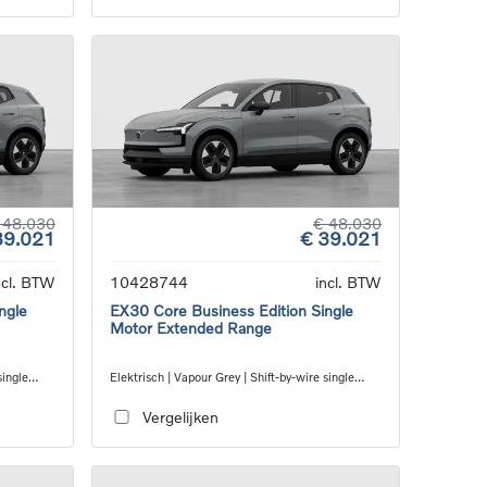
 48.030
€ 48.030
39.021
€ 39.021
ncl. BTW
10428744
incl. BTW
ngle
EX30 Core Business Edition Single
Motor Extended Range
single
Elektrisch | Vapour Grey | Shift-by-wire single
speed transmission, RWD
Vergelijken