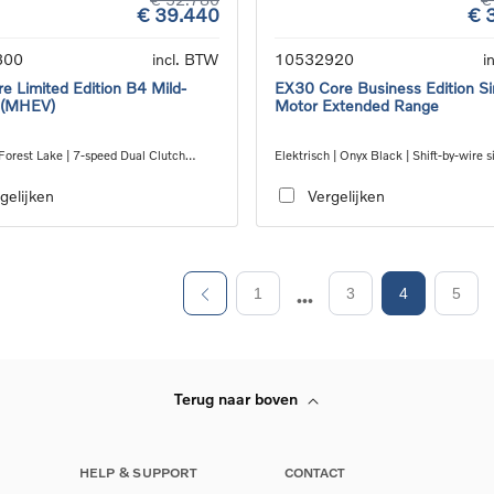
€ 39.440
€ 
300
incl. BTW
10532920
i
e Limited Edition B4 Mild-
EX30 Core Business Edition Si
 (MHEV)
Motor Extended Range
Forest Lake | 7-speed Dual Clutch
Elektrisch | Onyx Black | Shift-by-wire s
ion
speed transmission, RWD
gelijken
Vergelijken
1
3
4
5
Terug naar boven
HELP & SUPPORT
CONTACT