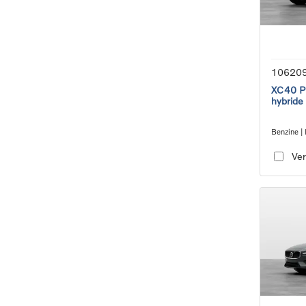
10620
XC40 Pl
hybride
Benzine |
transmiss
Ver