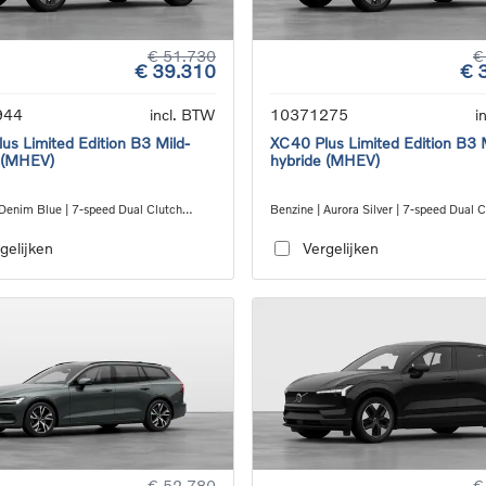
€ 51.730
€
€ 39.310
€ 
944
incl. BTW
10371275
i
us Limited Edition B3 Mild-
XC40 Plus Limited Edition B3 
 (MHEV)
hybride (MHEV)
 Denim Blue | 7-speed Dual Clutch
Benzine | Aurora Silver | 7-speed Dual 
ion
transmission
gelijken
Vergelijken
€ 52.780
€