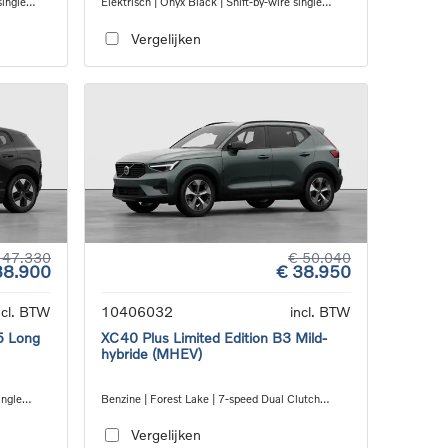
single
Elektrisch | Onyx Black | Shift-by-wire single
speed transmission, RWD
Vergelijken
 47.330
€ 50.040
38.900
€ 38.950
ncl. BTW
10406032
incl. BTW
5 Long
XC40 Plus Limited Edition B3 Mild-
hybride (MHEV)
ingle
Benzine | Forest Lake | 7-speed Dual Clutch
transmission
Vergelijken