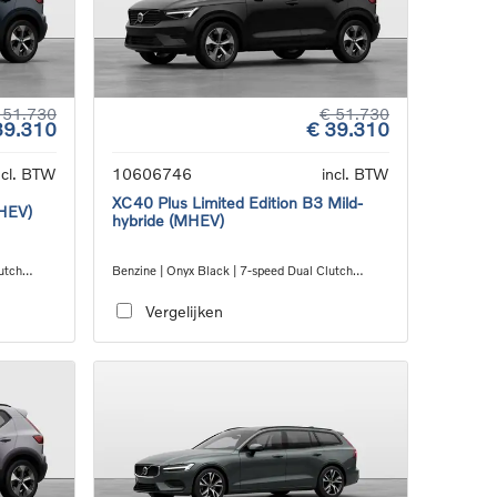
 51.730
€ 51.730
39.310
€ 39.310
ncl. BTW
10606746
incl. BTW
XC40 Plus Limited Edition B3 Mild-
MHEV)
hybride (MHEV)
utch
Benzine | Onyx Black | 7-speed Dual Clutch
transmission
Vergelijken