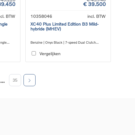
39.450
€ 39.500
ncl. BTW
10358046
incl. BTW
ngle
XC40 Plus Limited Edition B3 Mild-
hybride (MHEV)
ingle
Benzine | Onyx Black | 7-speed Dual Clutch
transmission
Vergelijken
35