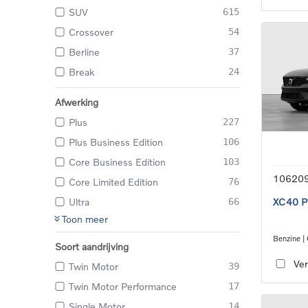
SUV
615
Crossover
54
Berline
37
Break
24
Afwerking
Plus
227
Plus Business Edition
106
Core Business Edition
103
10620
Core Limited Edition
76
Ultra
66
XC40 Pl
Toon meer
Benzine |
Soort aandrijving
transmiss
Ver
Twin Motor
39
Twin Motor Performance
17
Single Motor
14