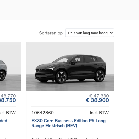
Sorteren op
d
llingen
uto
g
 48.770
€ 47.330
38.750
€ 38.900
ncl. BTW
10642860
incl. BTW
nded
EX30 Core Business Edition P5 Long
Range Elektrisch (BEV)