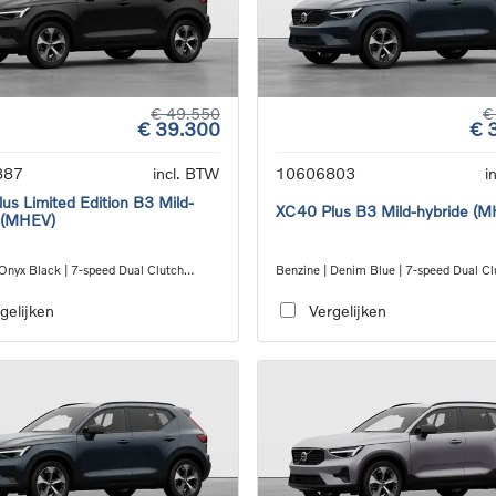
€ 49.550
€
€ 39.300
€ 
887
incl. BTW
10606803
i
us Limited Edition B3 Mild-
XC40 Plus B3 Mild-hybride (
 (MHEV)
 Onyx Black | 7-speed Dual Clutch
Benzine | Denim Blue | 7-speed Dual Cl
ion
transmission
gelijken
Vergelijken