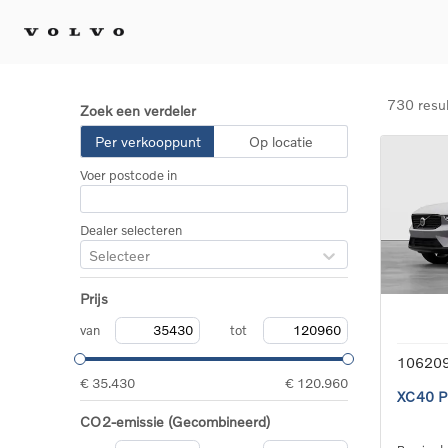
730 resu
Zoek een verdeler
Kopen 
Per verkooppunt
Op locatie
Stel 
Voer postcode in
Tijdel
Gecert
tweed
Dealer selecteren
Fleet 
Selecteer
Diplom
Speci
Prijs
Elektr
Plug-i
van
tot
10620
€ 35.430
€ 120.960
XC40 Pl
CO2-emissie (Gecombineerd)