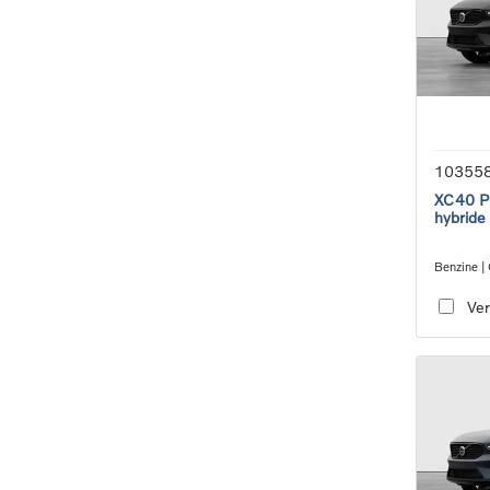
10355
XC40 Pl
hybride
Benzine |
transmiss
Ver