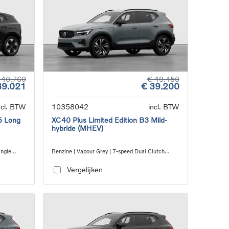
 40.760
€ 49.450
39.021
€ 39.200
ncl. BTW
10358042
incl. BTW
5 Long
XC40 Plus Limited Edition B3 Mild-
hybride (MHEV)
ingle
Benzine | Vapour Grey | 7-speed Dual Clutch
transmission
Vergelijken