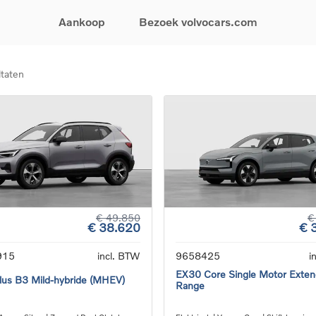
Aankoop
Bezoek volvocars.com
ltaten
& Promoties
Zoeken op model
Financieren & Verzekeringen
Zoeken op voertuigcategorie
Service & Support
uw wagen samen
EX30
Financieren
Elektrische auto's
Boek een onderhou
ijke aanbiedingen
EX40
Verzekeringen
Plug-inhybride auto's
Onderhoud & herste
ificeerde
EC40
Mild hybrid auto's
Overname van uw a
ehandswagens
EX90
SUV
Volvo Support
& Bedrijfswagens
ES90
Break
Garantie
atic & Special sales
XC40
Sedan
24/7 Pechverhelpin
ale wagens
XC60
Crossover
Vind een verdeler
ische auto's
XC90
Contact
€ 49.850
€
€ 38.620
€ 
nhybride auto's
V60
Bekijk alle stockwagens
915
incl. BTW
9658425
i
EX30 Core Single Motor Exte
us B3 Mild-hybride (MHEV)
Range