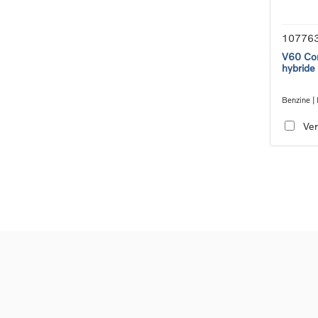
10776
V60 Cor
hybride
Benzine | 
transmiss
Ver