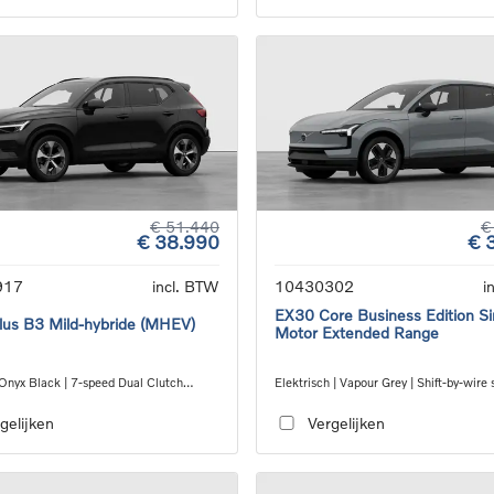
€ 51.440
€
€ 38.990
€ 
917
incl. BTW
10430302
i
EX30 Core Business Edition Si
us B3 Mild-hybride (MHEV)
Motor Extended Range
 Onyx Black | 7-speed Dual Clutch
Elektrisch | Vapour Grey | Shift-by-wire 
ion
speed transmission, RWD
gelijken
Vergelijken