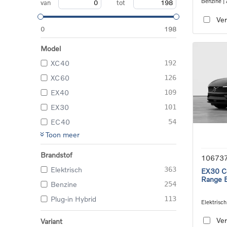
Benzine | 
van
tot
transmiss
Ver
0
198
Model
XC40
192
XC60
126
EX40
109
EX30
101
EC40
54
Toon meer
Brandstof
10673
Elektrisch
363
EX30 Co
Range E
Benzine
254
Plug-in Hybrid
113
Elektrisch
speed tra
Ver
Variant