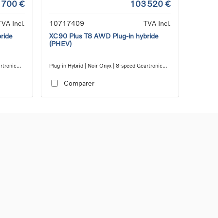
 700 €
103 520 €
TVA Incl.
10717409
TVA Incl.
ride
XC90 Plus T8 AWD Plug-in hybride
(PHEV)
artronic™
Plug-in Hybrid | Noir Onyx | 8-speed Geartronic™
automatic transmission
Comparer