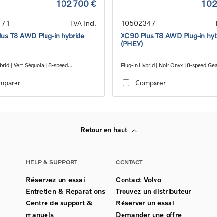
102 700 €
102
471
TVA Incl.
10502347
us T8 AWD Plug-in hybride
XC90 Plus T8 AWD Plug-in hyb
(PHEV)
brid | Vert Séquoia | 8-speed
Plug-in Hybrid | Noir Onyx | 8-speed Ge
c™ automatic transmission
automatic transmission
mparer
Comparer
Retour en haut
HELP & SUPPORT
CONTACT
Réservez un essai
Contact Volvo
Entretien & Reparations
Trouvez un distributeur
Centre de support &
Réserver un essai
manuels
Demander une offre