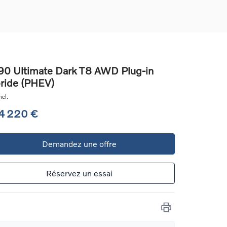
0 Ultimate Dark T8 AWD Plug-in
ride (PHEV)
ons
cl.
ure
4 220 €
e
Demandez une offre
ur
Réservez un essai