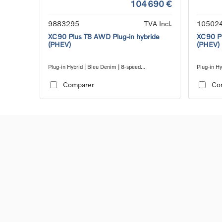
104 690 €
9883295
TVA Incl.
10502
XC90 Plus T8 AWD Plug-in hybride
XC90 Pl
(PHEV)
(PHEV)
Plug-in Hybrid | Bleu Denim | 8-speed
Plug-in Hy
Geartronic™ automatic transmission
Geartroni
Comparer
Co