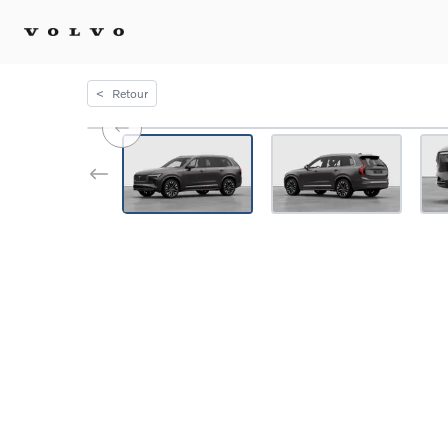
<
Retour
Achat 
Confi
Offre
Voitu
certif
Voitu
Flotte
Diplo
Véhic
Voitur
Voitu
recha