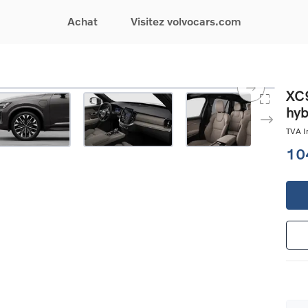
Achat
Visitez volvocars.com
& Promotions
Recherchez par modèle
Financement & Assurances
Recherchez par catégorie
Service & Support
XC9
hyb
gurez votre voiture
EX30
Financement
Voitures électriques
Réservez un essai
s du moment
EX40
Assurances
Voitures hybrides
Entretien & Réparati
TVA In
res d'occasion
EC40
rechargeables
Reprise de votre voit
10
iées
EX90
Voitures micro-hybrides
Volvo Support
res de société &
ES90
SUV
Garantie
XC40
Break
Service de dépannag
matic & Special sales
XC60
Berline
24/7
ules spéciaux
XC90
Crossover
Trouver un distribute
es électriques
V60
Contact
res hybrides
Voir tous les voitures de
rgeables
stock