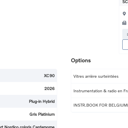
SC
Options
XC90
Vitres arrière surteintées
2026
Instrumentation & radio en Fr
Plug-in Hybrid
INSTR.BOOK FOR BELGIUM
Gris Platinium
fort Nordico coloris Cardamome