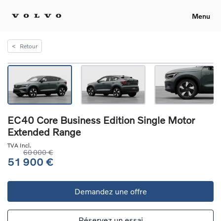
Menu
<
Retour
EC40 Core Business Edition Single Motor
Extended Range
TVA Incl.
60 000 €
51 900 €
Demandez une offre
Réservez un essai