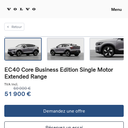
Menu
<
Retour
EC40 Core Business Edition Single Motor
Extended Range
TVA Incl.
60 000 €
51 900 €
Demandez une offre
Réservez un essai