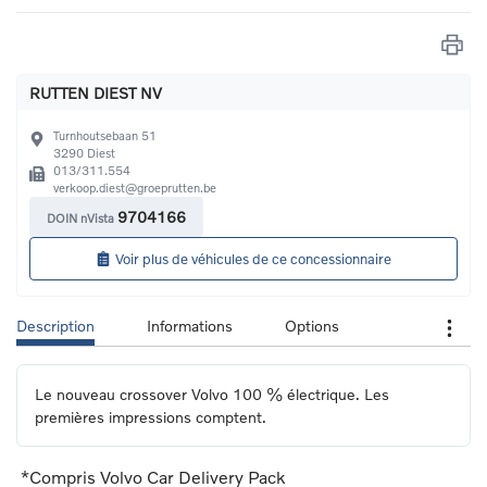
RUTTEN DIEST NV
Turnhoutsebaan 51
3290
Diest
013/311.554
verkoop.diest@groeprutten.be
9704166
DOIN nVista
Voir plus de véhicules de ce concessionnaire
Description
Informations
Options
Le nouveau crossover Volvo 100 % électrique. Les 
premières impressions comptent.
*Compris Volvo Car Delivery Pack