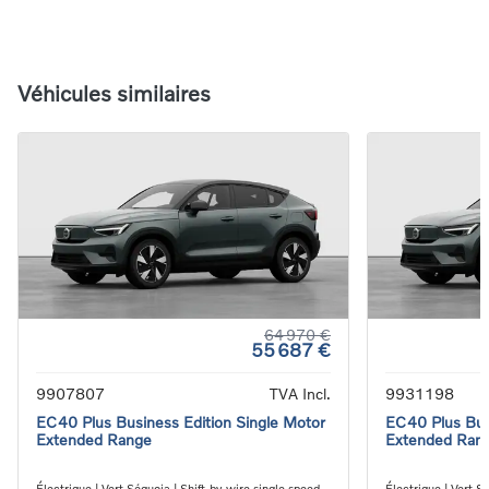
Véhicules similaires
64 970 €
55 687 €
9907807
TVA Incl.
9931198
EC40 Plus Business Edition Single Motor
EC40 Plus Bus
Extended Range
Extended Ran
Électrique | Vert Séquoia | Shift-by-wire single speed
Électrique | Vert S