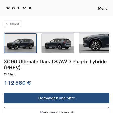
Menu
<
Retour
XC90 Ultimate Dark T8 AWD Plug-in hybride
(PHEV)
TVA Incl.
112 580 €
Demandez une offre
Réservez un essai