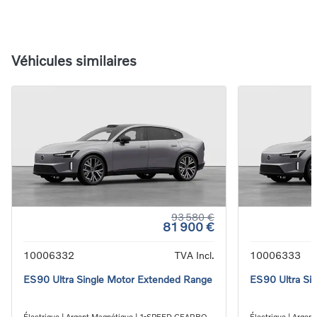
Véhicules similaires
93 580 €
81 900 €
10006332
TVA Incl.
10006333
ES90 Ultra Single Motor Extended Range
ES90 Ultra Si
Électrique | Argent Magnétique | 1-SPEED GEARBOX
Électrique | Arge