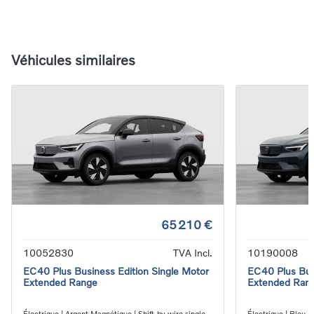
Véhicules similaires
65 210 €
10052830
TVA Incl.
10190008
EC40 Plus Business Edition Single Motor
EC40 Plus Bus
Extended Range
Extended Ran
Électrique | Argent Magnétique | Shift-by-wire single
Électrique | Bleu D