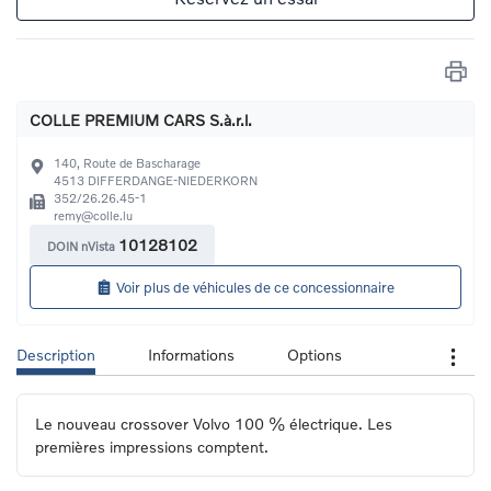
COLLE PREMIUM CARS S.à.r.l.
140, Route de Bascharage
4513
DIFFERDANGE-NIEDERKORN
352/26.26.45-1
remy@colle.lu
10128102
DOIN nVista
Voir plus de véhicules de ce concessionnaire
Description
Informations
Options
Le nouveau crossover Volvo 100 % électrique. Les 
premières impressions comptent.