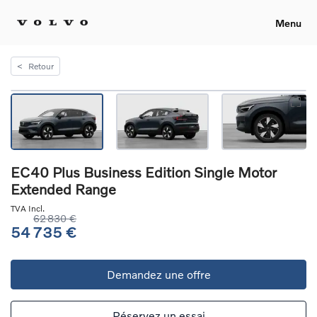
Menu
<
Retour
EC40 Plus Business Edition Single Motor
Extended Range
TVA Incl.
62 830 €
54 735 €
Demandez une offre
Réservez un essai