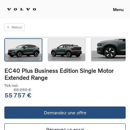
Menu
<
Retour
EC40 Plus Business Edition Single Motor
Extended Range
TVA Incl.
66 250 €
55 757 €
Demandez une offre
Réservez un essai