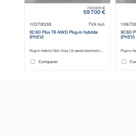
73 069 €
59 700 €
10278538
TVA Incl.
10670
XC60 Plus T6 AWD Plug-in hybride
XC60 Pl
(PHEV)
(PHEV)
Plug-in Hybrid | Noir Onyx | 8-speed Geartronic™
Plug-in Hy
automatic transmission
automatic
Comparer
Co