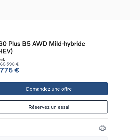
0 Plus B5 AWD Mild-hybride
HEV)
ons
cl.
ure
68 590 €
 775 €
e
Demandez une offre
ur
Réservez un essai