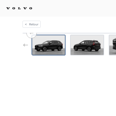
<
Retour
Achat 
Confi
Offre
Voitu
certif
Voitu
Flotte
Diplo
Véhic
Voitur
Voitu
recha