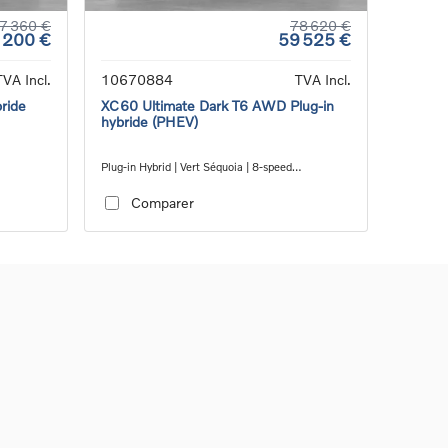
7 360 €
78 620 €
 200 €
59 525 €
TVA Incl.
10670884
TVA Incl.
ride
XC60 Ultimate Dark T6 AWD Plug-in
hybride (PHEV)
Plug-in Hybrid | Vert Séquoia | 8-speed
Geartronic™ automatic transmission
Comparer