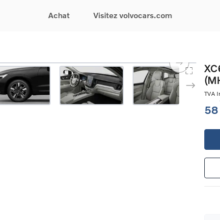
Achat
Visitez volvocars.com
& Promotions
Recherchez par modèle
Financement & Assurances
Recherchez par catégorie
Service & Support
XC6
(M
gurez votre voiture
EX30
Financement
Voitures électriques
Réservez un essai
s du moment
EX40
Assurances
Voitures hybrides
Entretien & Réparati
TVA In
res d'occasion
EC40
rechargeables
Reprise de votre voit
58
iées
EX90
Voitures micro-hybrides
Volvo Support
res de société &
ES90
SUV
Garantie
XC40
Break
Service de dépannag
matic & Special sales
XC60
Berline
24/7
ules spéciaux
XC90
Crossover
Trouver un distribute
es électriques
V60
Contact
res hybrides
Voir tous les voitures de
rgeables
stock