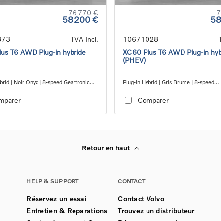
76 770 €
7
58 200 €
58
873
TVA Incl.
10671028
us T6 AWD Plug-in hybride
XC60 Plus T6 AWD Plug-in hyb
(PHEV)
brid | Noir Onyx | 8-speed Geartronic™
Plug-in Hybrid | Gris Brume | 8-speed
 transmission
Geartronic™ automatic transmission
mparer
Comparer
Retour en haut
HELP & SUPPORT
CONTACT
Réservez un essai
Contact Volvo
Entretien & Reparations
Trouvez un distributeur