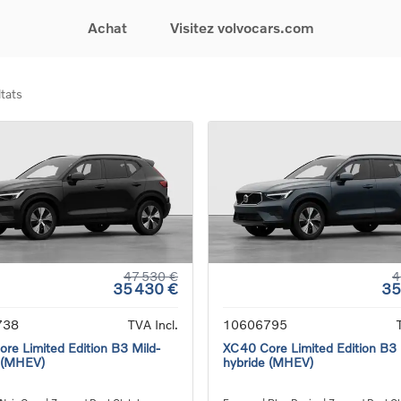
Achat
Visitez volvocars.com
tats
& Promotions
Recherchez par modèle
Financement & Assurances
Recherchez par catégorie
Service & Support
gurez votre voiture
EX30
Financement
Voitures électriques
Réservez un essai
s du moment
EX40
Assurances
Voitures hybrides
Entretien & Réparati
res d'occasion
EC40
rechargeables
Reprise de votre voit
iées
EX90
Voitures micro-hybrides
Volvo Support
res de société &
ES90
SUV
Garantie
XC40
Break
Service de dépannag
matic & Special sales
XC60
Berline
24/7
ules spéciaux
XC90
Crossover
Trouver un distribute
47 530 €
4
35 430 €
35
es électriques
V60
Contact
res hybrides
Voir tous les voitures de
738
TVA Incl.
10606795
rgeables
stock
re Limited Edition B3 Mild-
XC40 Core Limited Edition B3 
 (MHEV)
hybride (MHEV)