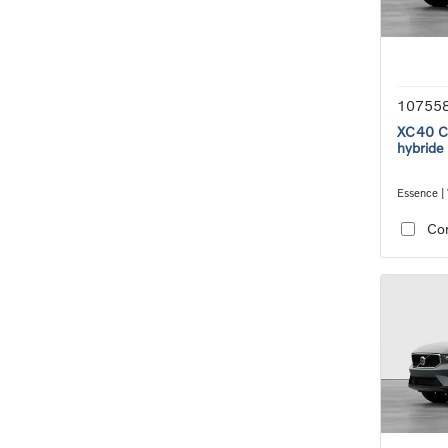
10755
XC40 Co
hybride
Essence | 
transmiss
Co