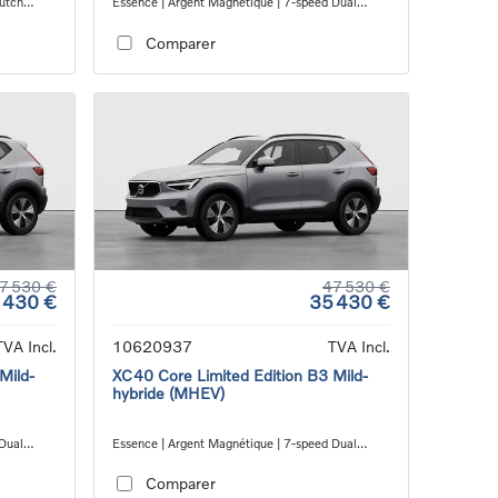
lutch
Essence | Argent Magnétique | 7-speed Dual
Clutch transmission
Comparer
7 530 €
47 530 €
 430 €
35 430 €
TVA Incl.
10620937
TVA Incl.
Mild-
XC40 Core Limited Edition B3 Mild-
hybride (MHEV)
 Dual
Essence | Argent Magnétique | 7-speed Dual
Clutch transmission
Comparer