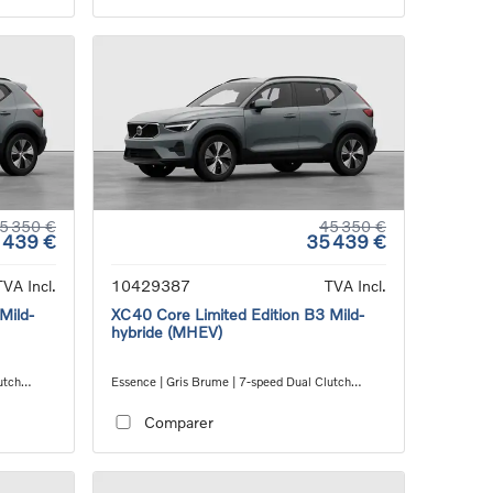
5 350 €
45 350 €
 439 €
35 439 €
TVA Incl.
10429387
TVA Incl.
Mild-
XC40 Core Limited Edition B3 Mild-
hybride (MHEV)
utch
Essence | Gris Brume | 7-speed Dual Clutch
transmission
Comparer