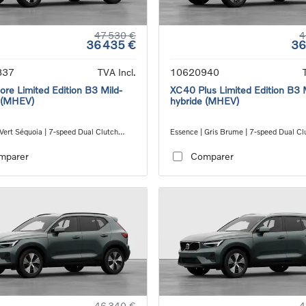
47 530 €
4
36 435 €
36
837
TVA Incl.
10620940
re Limited Edition B3 Mild-
XC40 Plus Limited Edition B3 
 (MHEV)
hybride (MHEV)
Vert Séquoia | 7-speed Dual Clutch
Essence | Gris Brume | 7-speed Dual Cl
ion
transmission
mparer
Comparer
46 340 €
4