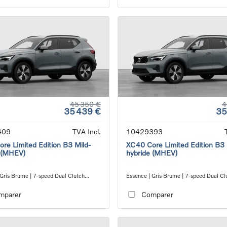
45 350 €
4
35 439 €
35
409
TVA Incl.
10429393
re Limited Edition B3 Mild-
XC40 Core Limited Edition B3 
 (MHEV)
hybride (MHEV)
 Gris Brume | 7-speed Dual Clutch
Essence | Gris Brume | 7-speed Dual Cl
ion
transmission
mparer
Comparer