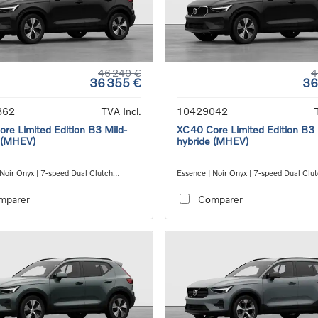
46 240 €
4
36 355 €
36
862
TVA Incl.
10429042
re Limited Edition B3 Mild-
XC40 Core Limited Edition B3 
 (MHEV)
hybride (MHEV)
 Noir Onyx | 7-speed Dual Clutch
Essence | Noir Onyx | 7-speed Dual Clu
ion
transmission
mparer
Comparer