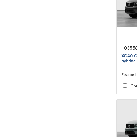
10355
XC40 Co
hybride
Essence |
transmiss
Co