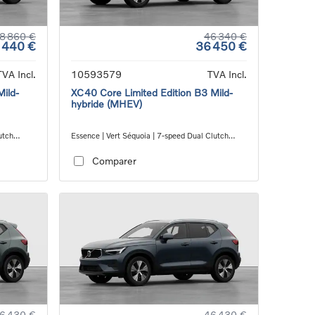
8 860 €
46 340 €
 440 €
36 450 €
TVA Incl.
10593579
TVA Incl.
Mild-
XC40 Core Limited Edition B3 Mild-
hybride (MHEV)
utch
Essence | Vert Séquoia | 7-speed Dual Clutch
transmission
Comparer
6 430 €
46 430 €