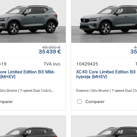
45 350 €
4
35 439 €
35
419
TVA Incl.
10429425
re Limited Edition B3 Mild-
XC40 Core Limited Edition B3 
 (MHEV)
hybride (MHEV)
 Gris Brume | 7-speed Dual Clutch
Essence | Gris Brume | 7-speed Dual Cl
ion
transmission
mparer
Comparer