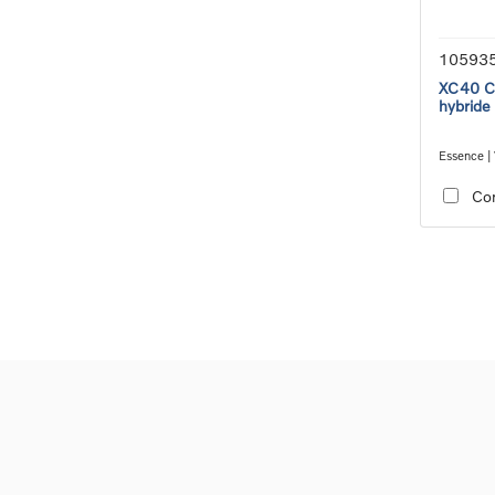
10593
XC40 Co
hybride
Essence | 
transmiss
Co