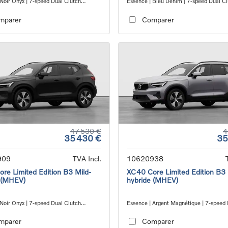
 Noir Onyx | 7-speed Dual Clutch
Essence | Bleu Denim | 7-speed Dual C
ion
transmission
mparer
Comparer
47 530 €
4
35 430 €
35
909
TVA Incl.
10620938
re Limited Edition B3 Mild-
XC40 Core Limited Edition B3 
 (MHEV)
hybride (MHEV)
 Noir Onyx | 7-speed Dual Clutch
Essence | Argent Magnétique | 7-speed
ion
Clutch transmission
mparer
Comparer