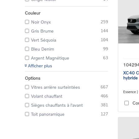
Couleur
Noir Onyx
259
Gris Brume
144
Vert Séquoia
104
Bleu Denim
99
Argent Magnétique
63
10429
Afficher plus
XC40 Co
hybride
Options
Vitres arrière surteintées
667
Essence |
Volant chauffant
466
transmiss
Co
Sièges chauffants à l'avant
381
Toit panoramique
127