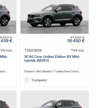
5 350 €
47 530 €
 439 €
35 450 €
TVA Incl.
10620934
TVA Incl.
Mild-
XC40 Core Limited Edition B3 Mild-
hybride (MHEV)
utch
Essence | Vert Séquoia | 7-speed Dual Clutch
transmission
Comparer