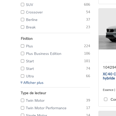
SUV
606
Crossover
54
Berline
37
Break
23
Finition
Plus
224
Plus Business Edition
106
Start
101
10429
Start
74
XC40 Co
Ultra
66
hybride
Afficher plus
Essence |
Type de lecteur
transmiss
Co
Twin Motor
39
Twin Motor Performance
17
Single Motor
14