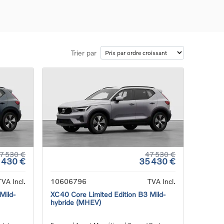
Trier par
ons
ure
e
ur
7 530 €
47 530 €
 430 €
35 430 €
TVA Incl.
10606796
TVA Incl.
Mild-
XC40 Core Limited Edition B3 Mild-
hybride (MHEV)