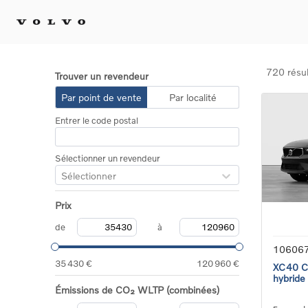
720 résul
Trouver un revendeur
Achat 
Par point de vente
Par localité
Confi
Entrer le code postal
Offre
Voitu
certif
Sélectionner un revendeur
Voitu
Sélectionner
Flotte
Diplo
Prix
Véhic
Voitur
de
à
Voitu
10606
recha
35 430 €
120 960 €
XC40 Co
hybride
Émissions de CO₂ WLTP (combinées)