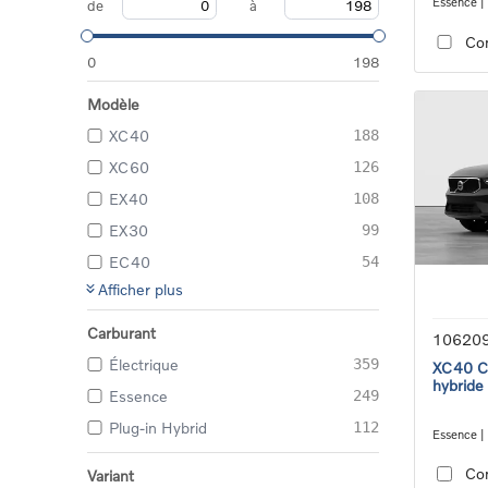
Essence |
de
à
transmiss
Co
0
198
Modèle
XC40
188
XC60
126
EX40
108
EX30
99
EC40
54
Afficher plus
Carburant
10620
Électrique
359
XC40 Co
hybride
Essence
249
Plug-in Hybrid
112
Essence |
transmiss
Co
Variant