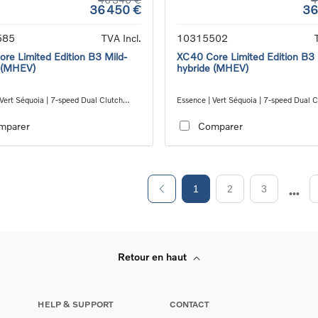
36 450 €
36
585
TVA Incl.
10315502
re Limited Edition B3 Mild-
XC40 Core Limited Edition B3 
 (MHEV)
hybride (MHEV)
Vert Séquoia | 7-speed Dual Clutch
Essence | Vert Séquoia | 7-speed Dual C
ion
transmission
mparer
Comparer
1
2
3
Retour en haut
HELP & SUPPORT
CONTACT