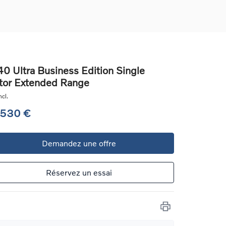
0 Ultra Business Edition Single
or Extended Range
ons
cl.
ure
 530 €
e
Demandez une offre
ur
Réservez un essai