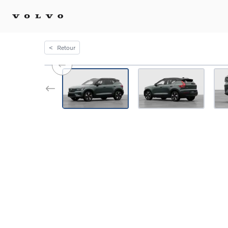
<
Retour
Achat 
Confi
Offre
Voitu
certif
Voitu
Flotte
Diplo
Véhic
Voitur
Voitu
recha