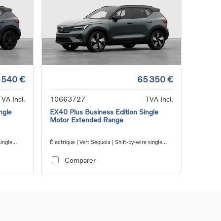
 540 €
65 350 €
TVA Incl.
10663727
TVA Incl.
ngle
EX40 Plus Business Edition Single
Motor Extended Range
single
Électrique | Vert Séquoia | Shift-by-wire single
speed transmission, RWD
Comparer