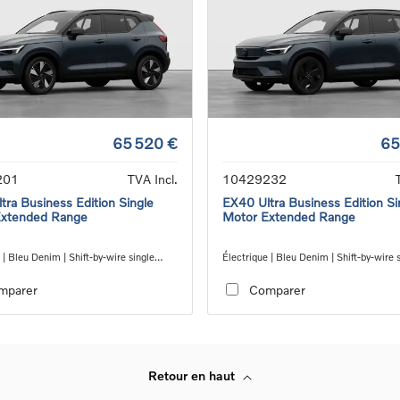
65 520 €
65
201
TVA Incl.
10429232
tra Business Edition Single
EX40 Ultra Business Edition Si
Extended Range
Motor Extended Range
 | Bleu Denim | Shift-by-wire single
Électrique | Bleu Denim | Shift-by-wire 
nsmission, RWD
speed transmission, RWD
mparer
Comparer
Retour en haut