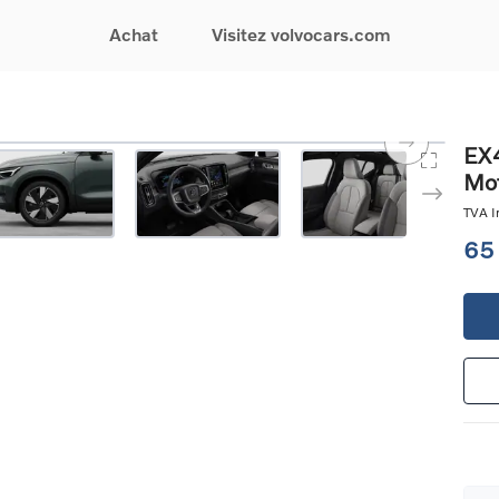
Achat
Visitez volvocars.com
& Promotions
Recherchez par modèle
Financement & Assurances
Recherchez par catégorie
Service & Support
EX4
Mot
gurez votre voiture
EX30
Financement
Voitures électriques
Réservez un essai
s du moment
EX40
Assurances
Voitures hybrides
Entretien & Réparati
TVA In
res d'occasion
EC40
rechargeables
Reprise de votre voit
65
iées
EX90
Voitures micro-hybrides
Volvo Support
res de société &
ES90
SUV
Garantie
XC40
Break
Service de dépannag
matic & Special sales
XC60
Berline
24/7
ules spéciaux
XC90
Crossover
Trouver un distribute
es électriques
V60
Contact
res hybrides
Voir tous les voitures de
rgeables
stock