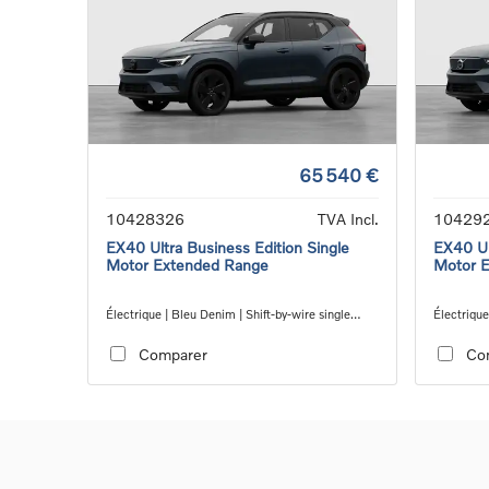
65 540 €
10428326
TVA Incl.
10429
EX40 Ultra Business Edition Single
EX40 Ul
Motor Extended Range
Motor 
Électrique | Bleu Denim | Shift-by-wire single
Électrique
speed transmission, RWD
speed tra
Comparer
Co