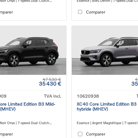
 Noir Onyx | 7-speed Dual Clutch
Essence | Bleu Denim | 7-speed Dual C
ion
transmission
mparer
Comparer
47 530 €
4
35 430 €
35
909
TVA Incl.
10620938
re Limited Edition B3 Mild-
XC40 Core Limited Edition B3 
 (MHEV)
hybride (MHEV)
 Noir Onyx | 7-speed Dual Clutch
Essence | Argent Magnétique | 7-speed
ion
Clutch transmission
mparer
Comparer