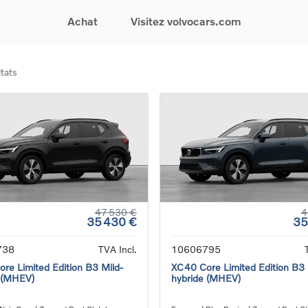
Achat
Visitez volvocars.com
tats
& Promotions
Recherchez par modèle
Financement & Assurances
Recherchez par catégorie
Service & Support
gurez votre voiture
EX30
Financement
Voitures électriques
Réservez un essai
s du moment
EX40
Assurances
Voitures hybrides
Entretien & Réparati
res d'occasion
EC40
rechargeables
Reprise de votre voit
iées
EX90
Voitures micro-hybrides
Volvo Support
res de société &
ES90
SUV
Garantie
XC40
Break
Service de dépannag
matic & Special sales
XC60
Berline
24/7
ules spéciaux
XC90
Crossover
Trouver un distribute
47 530 €
4
35 430 €
35
es électriques
V60
Contact
res hybrides
Voir tous les voitures de
738
TVA Incl.
10606795
rgeables
stock
re Limited Edition B3 Mild-
XC40 Core Limited Edition B3 
 (MHEV)
hybride (MHEV)