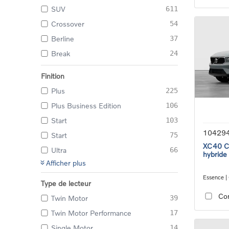
SUV
611
Crossover
54
Berline
37
Break
24
Finition
Plus
225
Plus Business Edition
106
Start
103
10429
Start
75
XC40 Co
Ultra
66
hybride
Afficher plus
Essence |
Type de lecteur
transmiss
Co
Twin Motor
39
Twin Motor Performance
17
Single Motor
14