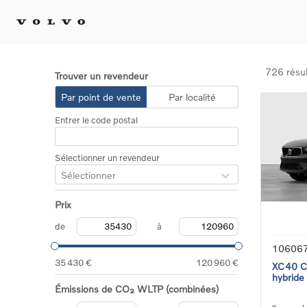
726 résul
Trouver un revendeur
Achat 
Par point de vente
Par localité
Confi
Entrer le code postal
Offre
Voitu
certif
Sélectionner un revendeur
Voitu
Sélectionner
Flotte
Diplo
Prix
Véhic
Voitur
de
à
Voitu
10606
recha
35 430 €
120 960 €
XC40 Co
hybride
Émissions de CO₂ WLTP (combinées)