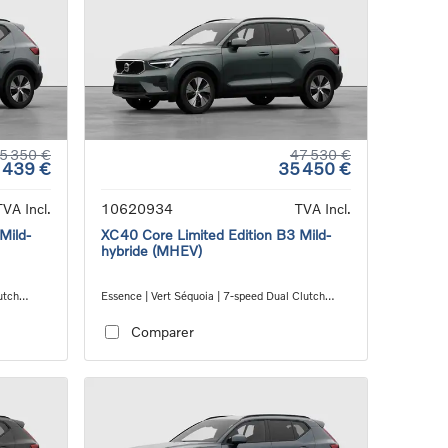
5 350 €
47 530 €
 439 €
35 450 €
TVA Incl.
10620934
TVA Incl.
Mild-
XC40 Core Limited Edition B3 Mild-
hybride (MHEV)
utch
Essence | Vert Séquoia | 7-speed Dual Clutch
transmission
Comparer