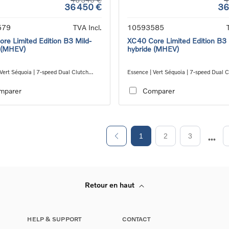
36 450 €
36
579
TVA Incl.
10593585
re Limited Edition B3 Mild-
XC40 Core Limited Edition B3 
 (MHEV)
hybride (MHEV)
Vert Séquoia | 7-speed Dual Clutch
Essence | Vert Séquoia | 7-speed Dual C
ion
transmission
mparer
Comparer
1
2
3
Retour en haut
HELP & SUPPORT
CONTACT