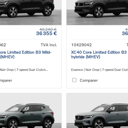
46 240 €
4
36 355 €
36
862
TVA Incl.
10429042
re Limited Edition B3 Mild-
XC40 Core Limited Edition B3 
 (MHEV)
hybride (MHEV)
 Noir Onyx | 7-speed Dual Clutch
Essence | Noir Onyx | 7-speed Dual Clu
ion
transmission
mparer
Comparer