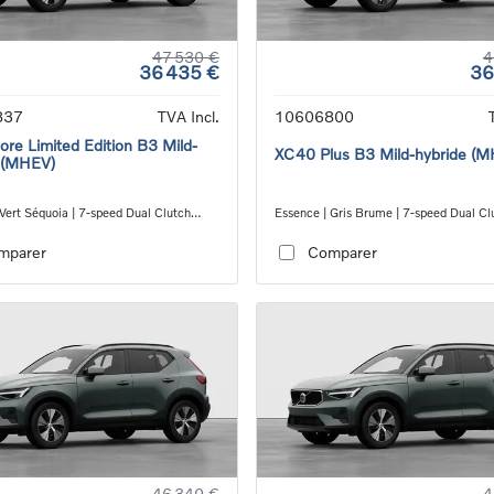
47 530 €
4
36 435 €
36
837
TVA Incl.
10606800
re Limited Edition B3 Mild-
XC40 Plus B3 Mild-hybride (
 (MHEV)
Vert Séquoia | 7-speed Dual Clutch
Essence | Gris Brume | 7-speed Dual Cl
ion
transmission
mparer
Comparer
46 340 €
4