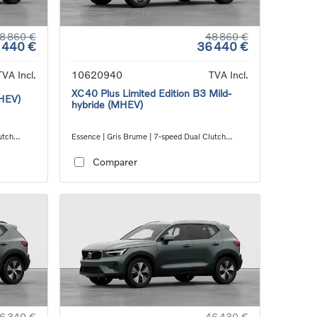
8 860 €
48 860 €
 440 €
36 440 €
TVA Incl.
10620940
TVA Incl.
XC40 Plus Limited Edition B3 Mild-
MHEV)
hybride (MHEV)
utch
Essence | Gris Brume | 7-speed Dual Clutch
transmission
Comparer
6 340 €
46 430 €