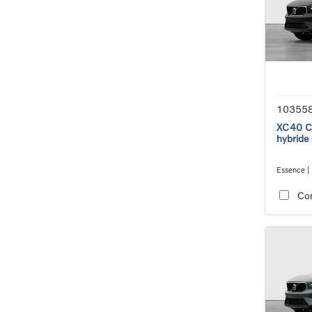
10355
XC40 Co
hybride
Essence |
transmiss
Co