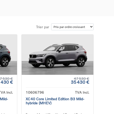
Trier par
ons
ure
e
ur
7 530 €
47 530 €
 430 €
35 430 €
TVA Incl.
10606796
TVA Incl.
Mild-
XC40 Core Limited Edition B3 Mild-
hybride (MHEV)