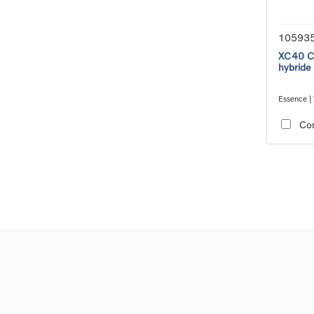
10593
XC40 Co
hybride
Essence | 
transmiss
Co