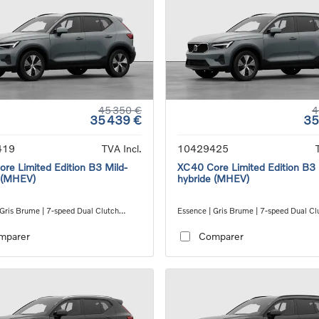
45 350 €
4
35 439 €
35
419
TVA Incl.
10429425
re Limited Edition B3 Mild-
XC40 Core Limited Edition B3 
 (MHEV)
hybride (MHEV)
 Gris Brume | 7-speed Dual Clutch
Essence | Gris Brume | 7-speed Dual Cl
ion
transmission
mparer
Comparer