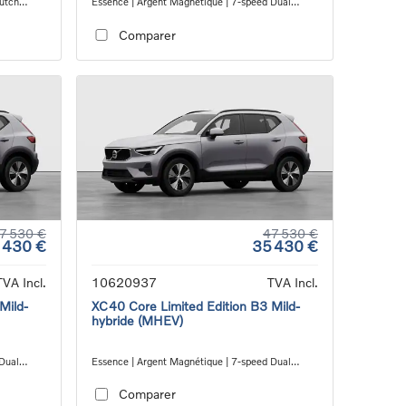
lutch
Essence | Argent Magnétique | 7-speed Dual
Clutch transmission
Comparer
7 530 €
47 530 €
 430 €
35 430 €
TVA Incl.
10620937
TVA Incl.
Mild-
XC40 Core Limited Edition B3 Mild-
hybride (MHEV)
 Dual
Essence | Argent Magnétique | 7-speed Dual
Clutch transmission
Comparer