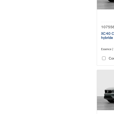
10755
XC40 Co
hybride
Essence | 
transmiss
Co