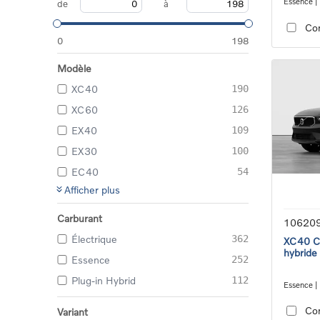
Essence |
de
à
transmiss
Co
0
198
Modèle
XC40
190
XC60
126
EX40
109
EX30
100
EC40
54
Afficher plus
Carburant
10620
Électrique
362
XC40 Co
hybride
Essence
252
Plug-in Hybrid
112
Essence |
transmiss
Co
Variant