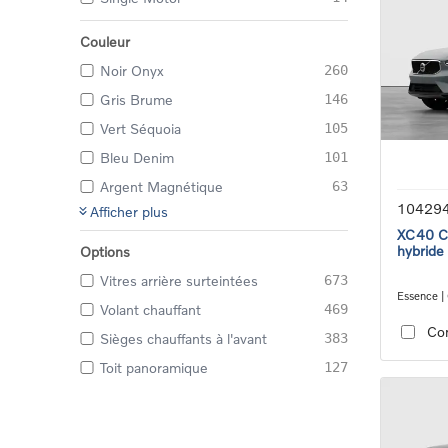
Couleur
Noir Onyx
260
Gris Brume
146
Vert Séquoia
105
Bleu Denim
101
Argent Magnétique
63
10429
Afficher plus
XC40 Co
hybride
Options
Vitres arrière surteintées
673
Essence |
Volant chauffant
469
transmiss
Co
Sièges chauffants à l'avant
383
Toit panoramique
127