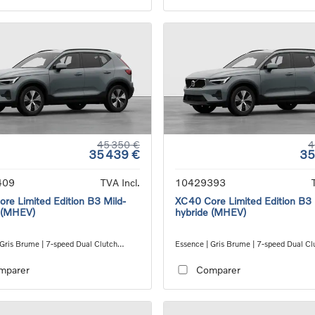
45 350 €
4
35 439 €
35
409
TVA Incl.
10429393
re Limited Edition B3 Mild-
XC40 Core Limited Edition B3 
 (MHEV)
hybride (MHEV)
 Gris Brume | 7-speed Dual Clutch
Essence | Gris Brume | 7-speed Dual Cl
ion
transmission
mparer
Comparer