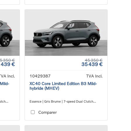
5 350 €
45 350 €
 439 €
35 439 €
TVA Incl.
10429387
TVA Incl.
Mild-
XC40 Core Limited Edition B3 Mild-
hybride (MHEV)
utch
Essence | Gris Brume | 7-speed Dual Clutch
transmission
Comparer