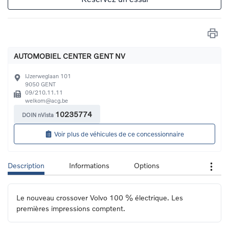
AUTOMOBIEL CENTER GENT NV
IJzerweglaan 101
9050
GENT
09/210.11.11
welkom@acg.be
10235774
DOIN nVista
Voir plus de véhicules de ce concessionnaire
Description
Informations
Options
Le nouveau crossover Volvo 100 % électrique. Les 
premières impressions comptent.