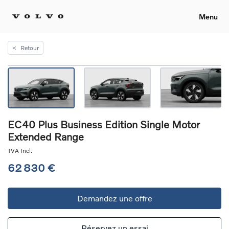
Menu
<
Retour
EC40 Plus Business Edition Single Motor
Extended Range
TVA Incl.
62 830 €
Demandez une offre
Réservez un essai