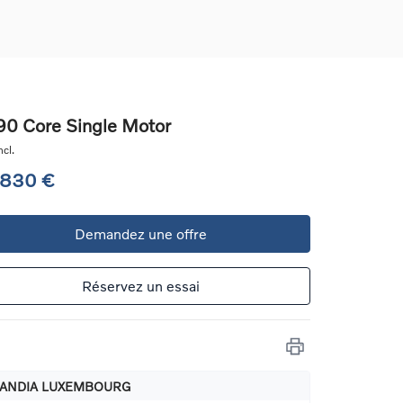
0 Core Single Motor
cl.
ons
 830 €
ure
Demandez une offre
e
ur
Réservez un essai
ANDIA LUXEMBOURG