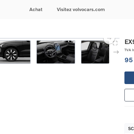
Achat
Visitez volvocars.com
& Promotions
Recherchez par modèle
Financement & Assurances
Recherchez par catégorie
Service & Support
EX9
gurez votre voiture
EX30
Financement
Voitures électriques
Réservez un essai
TVA In
s du moment
EX40
Assurances
Voitures hybrides
Entretien & Réparati
95
res d'occasion
EC40
rechargeables
Reprise de votre voit
iées
EX90
Voitures micro-hybrides
Volvo Support
res de société &
ES90
SUV
Garantie
XC40
Break
Service de dépannag
matic & Special sales
XC60
Berline
24/7
ules spéciaux
XC90
Crossover
Trouver un distribute
es électriques
V60
Contact
res hybrides
Voir tous les voitures de
rgeables
stock
SC