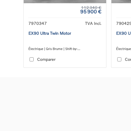
112 340 €
95 900 €
7970347
TVA Incl.
79042
EX90 Ultra Twin Motor
EX90 Ul
Électrique | Gris Brume | Shift-by-
Électrique
wire_single_speed_transmission_DB03
wire_sin
Comparer
Co