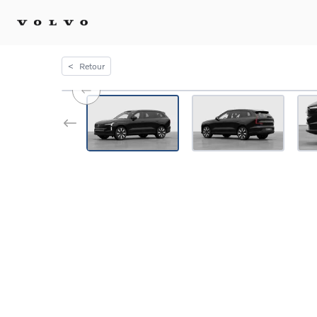
<
Retour
Achat 
Confi
Offre
Voitu
certif
Voitu
Flotte
Diplo
Véhic
Voitur
Voitu
recha