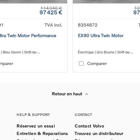
114 040 €
10
97 425 €
97
91
TVA Incl.
8354872
tra Twin Motor Performance
EX90 Ultra Twin Motor
 | Bleu Denim | Shift-by-
Électrique | Gris Brume | Shift-by-
gle_speed_transmission_DB03
wire_single_speed_transmission_DB0
mparer
Comparer
Retour en haut
HELP & SUPPORT
CONTACT
Réservez un essai
Contact Volvo
Entretien & Reparations
Trouvez un distributeur