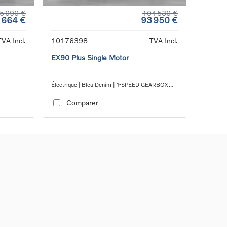
5 090 €
104 530 €
 664 €
93 950 €
TVA Incl.
10176398
TVA Incl.
EX90 Plus Single Motor
Électrique | Bleu Denim | 1-SPEED GEARBOX
3
RWD
Comparer