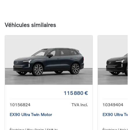
Véhicules similaires
115 880 €
10156824
TVA Incl.
10349404
EX90 Ultra Twin Motor
EX90 Ultra Tw
Électrique | Bleu Denim | Shift-by-
Électrique | Noir On