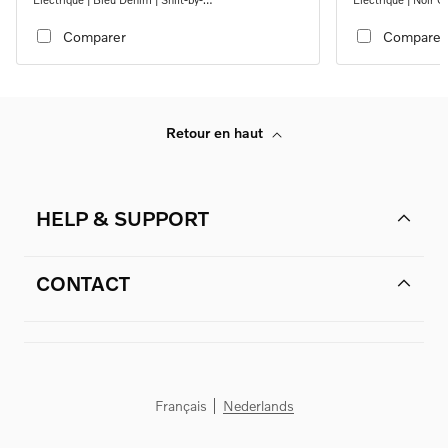
wire_single_speed_transmission_DB03
wire_single_spee
Comparer
Comparer
Retour en haut
HELP & SUPPORT
CONTACT
Français
Nederlands