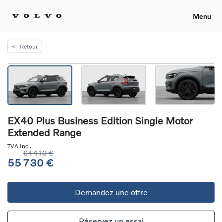
Menu
<
Retour
EX40 Plus Business Edition Single Motor
Extended Range
TVA Incl.
64 410 €
55 730 €
Demandez une offre
Réservez un essai