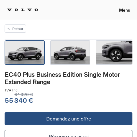
Menu
<
Retour
EC40 Plus Business Edition Single Motor
Extended Range
TVA Incl.
64 020 €
55 340 €
Demandez une offre
Réservez un essai