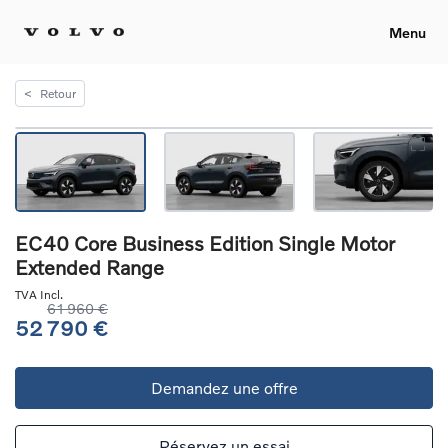
Menu
<
Retour
EC40 Core Business Edition Single Motor
Extended Range
TVA Incl.
61 960 €
52 790 €
Demandez une offre
Réservez un essai