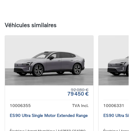
Véhicules similaires
92 080 €
79 450 €
10006355
TVA Incl.
10006331
ES90 Ultra Single Motor Extended Range
ES90 Ultra Si
Électrique | Argent Magnétique | 1-SPEED GEARBOX
Électrique | Arge