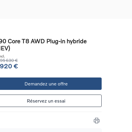
0 Core T8 AWD Plug-in hybride
HEV)
ons
cl.
ure
95 630 €
 920 €
e
Demandez une offre
ur
Réservez un essai