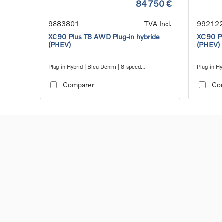
84 750 €
9883801
TVA Incl.
99212
XC90 Plus T8 AWD Plug-in hybride
XC90 Pl
(PHEV)
(PHEV)
Plug-in Hybrid | Bleu Denim | 8-speed
Plug-in Hy
Geartronic™ automatic transmission
Geartroni
Comparer
Co