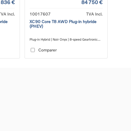
 836 €
84 750 €
TVA Incl.
10017607
TVA Incl.
ride
XC90 Core T8 AWD Plug-in hybride
(PHEV)
Plug-in Hybrid | Noir Onyx | 8-speed Geartronic™
automatic transmission
Comparer