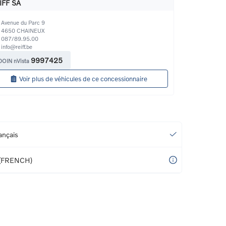
IFF SA
Avenue du Parc 9
4650
CHAINEUX
087/89.95.00
info@reiff.be
9997425
DOIN nVista
Voir plus de véhicules de ce concessionnaire
ançais
(FRENCH)