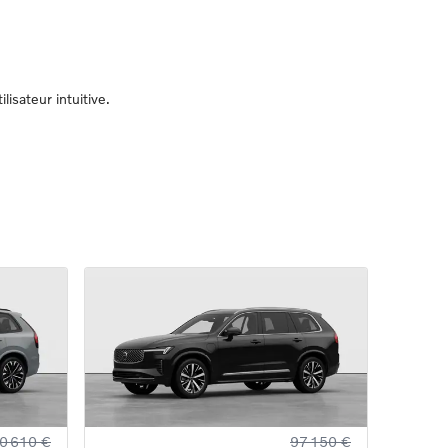
sateur intuitive.
0 610 €
97 150 €