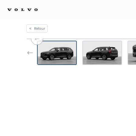
<
Retour
Achat 
Confi
Offre
Voitu
certif
Voitu
Flotte
Diplo
Véhic
Voitur
Voitu
recha