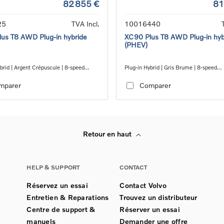
82 855 €
81
25
TVA Incl.
10016440
us T8 AWD Plug-in hybride
XC90 Plus T8 AWD Plug-in hyb
(PHEV)
brid | Argent Crépuscule | 8-speed
Plug-in Hybrid | Gris Brume | 8-speed
c™ automatic transmission
Geartronic™ automatic transmission
mparer
Comparer
Retour en haut
HELP & SUPPORT
CONTACT
Réservez un essai
Contact Volvo
Entretien & Reparations
Trouvez un distributeur
Centre de support &
Réserver un essai
manuels
Demander une offre