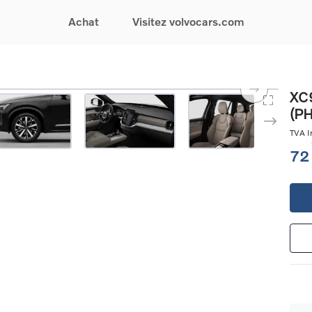
Achat
Visitez volvocars.com
& Promotions
Recherchez par modèle
Financement & Assurances
Recherchez par catégorie
Service & Support
XC9
(P
gurez votre voiture
EX30
Financement
Voitures électriques
Réservez un essai
s du moment
EX40
Assurances
Voitures hybrides
Entretien & Réparati
TVA In
res d'occasion
EC40
rechargeables
Reprise de votre voit
72
iées
EX90
Voitures micro-hybrides
Volvo Support
res de société &
ES90
SUV
Garantie
XC40
Break
Service de dépannag
matic & Special sales
XC60
Berline
24/7
ules spéciaux
XC90
Crossover
Trouver un distribute
es électriques
V60
Contact
res hybrides
Voir tous les voitures de
rgeables
stock