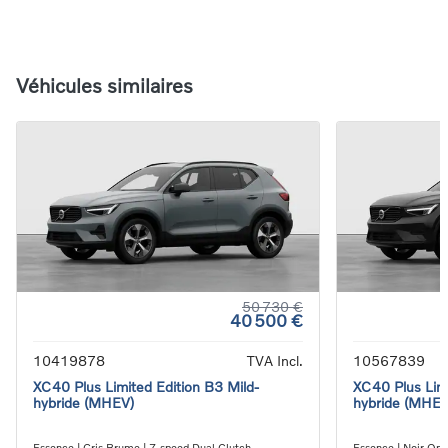
Véhicules similaires
50 730 €
40 500 €
10419878
TVA Incl.
10567839
XC40 Plus Limited Edition B3 Mild-
XC40 Plus Limi
hybride (MHEV)
hybride (MHEV
Essence | Gris Brume | 7-speed Dual Clutch
Essence | Noir Ony