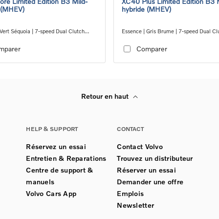
re Limited Edition B3 Mild-
XC40 Plus Limited Edition B3 
 (MHEV)
hybride (MHEV)
Vert Séquoia | 7-speed Dual Clutch
Essence | Gris Brume | 7-speed Dual Cl
ion
transmission
mparer
Comparer
Retour en haut
HELP & SUPPORT
CONTACT
Réservez un essai
Contact Volvo
Entretien & Reparations
Trouvez un distributeur
Centre de support &
Réserver un essai
manuels
Demander une offre
Volvo Cars App
Emplois
Newsletter