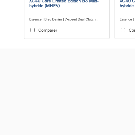
XC40 Core Limited Edition B3 Mild-
XC40 Co
hybride (MHEV)
hybride
Essence | Bleu Denim | 7-speed Dual Clutch
Essence | 
transmission
transmiss
Comparer
Co