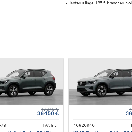
-
Jantes alliage 18" 5 branches Noi
46 340 €
4
36 450 €
36
579
TVA Incl.
10620940