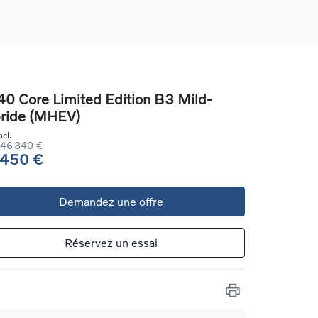
0 Core Limited Edition B3 Mild-
ride (MHEV)
ons
cl.
ure
46 340 €
 450 €
e
Demandez une offre
ur
Réservez un essai