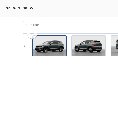
<
Retour
Achat 
Confi
Offre
Voitu
certif
Voitu
Flotte
Diplo
Véhic
Voitur
Voitu
recha