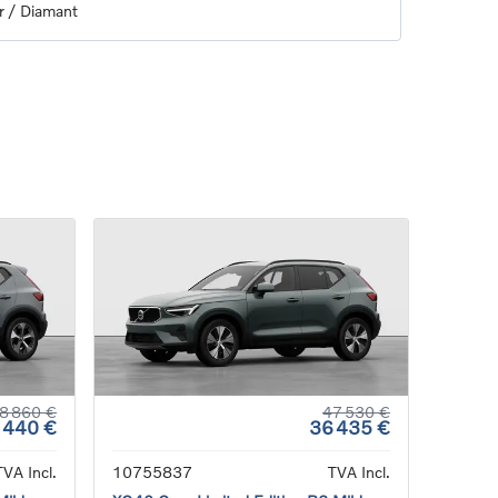
r / Diamant
8 860 €
47 530 €
 440 €
36 435 €
TVA Incl.
10755837
TVA Incl.