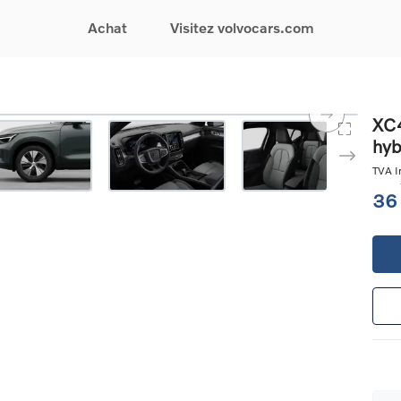
Achat
Visitez volvocars.com
& Promotions
Recherchez par modèle
Financement & Assurances
Recherchez par catégorie
Service & Support
XC4
hyb
gurez votre voiture
EX30
Financement
Voitures électriques
Réservez un essai
s du moment
EX40
Assurances
Voitures hybrides
Entretien & Réparati
TVA In
res d'occasion
EC40
rechargeables
Reprise de votre voit
36
iées
EX90
Voitures micro-hybrides
Volvo Support
res de société &
ES90
SUV
Garantie
XC40
Break
Service de dépannag
matic & Special sales
XC60
Berline
24/7
ules spéciaux
XC90
Crossover
Trouver un distribute
es électriques
V60
Contact
res hybrides
Voir tous les voitures de
rgeables
stock