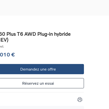
0 Plus T6 AWD Plug-in hybride
HEV)
ons
cl.
ure
 010 €
e
Demandez une offre
ur
Réservez un essai