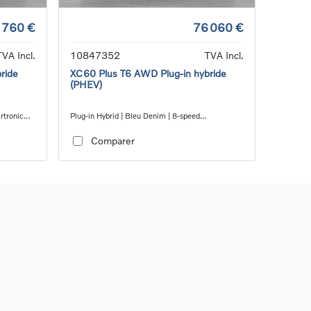
 760 €
76 060 €
TVA Incl.
10847352
TVA Incl.
ride
XC60 Plus T6 AWD Plug-in hybride
(PHEV)
artronic™
Plug-in Hybrid | Bleu Denim | 8-speed
Geartronic™ automatic transmission
Comparer