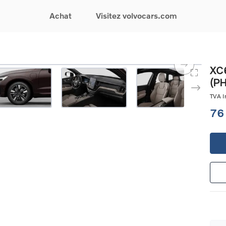
Achat
Visitez volvocars.com
& Promotions
Recherchez par modèle
Financement & Assurances
Recherchez par catégorie
Service & Support
XC6
(P
gurez votre voiture
EX30
Financement
Voitures électriques
Réservez un essai
s du moment
EX40
Assurances
Voitures hybrides
Entretien & Réparati
TVA In
res d'occasion
EC40
rechargeables
Reprise de votre voit
76
iées
EX90
Voitures micro-hybrides
Volvo Support
res de société &
ES90
SUV
Garantie
XC40
Break
Service de dépannag
matic & Special sales
XC60
Berline
24/7
ules spéciaux
XC90
Crossover
Trouver un distribute
es électriques
V60
Contact
res hybrides
Voir tous les voitures de
rgeables
stock