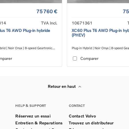
75 760 €
75
314
TVA Incl.
10671361
us T6 AWD Plug-in hybride
XC60 Plus T6 AWD Plug-in hyb
(PHEV)
brid | Noir Onyx | 8-speed Geartronic™
Plug-in Hybrid | Noir Onyx | 8-speed Ge
 transmission
automatic transmission
mparer
Comparer
Retour en haut
HELP & SUPPORT
CONTACT
Réservez un essai
Contact Volvo
Entretien & Reparations
Trouvez un distributeur