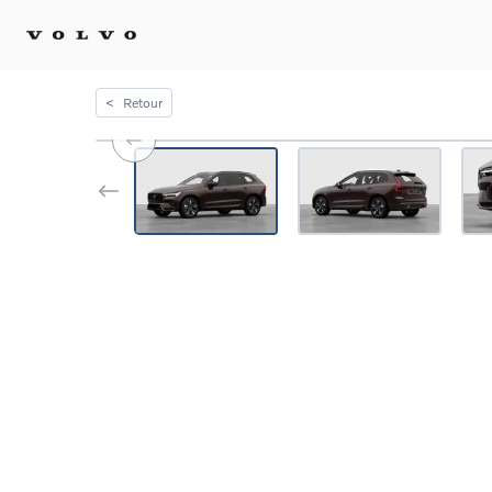
<
Retour
Achat 
Confi
Offre
Voitu
certif
Voitu
Flotte
Diplo
Véhic
Voitur
Voitu
recha