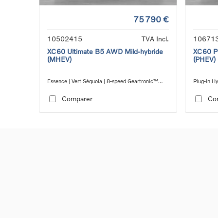
75 790 €
10502415
TVA Incl.
10671
XC60 Ultimate B5 AWD Mild-hybride
XC60 Pl
(MHEV)
(PHEV)
Essence | Vert Séquoia | 8-speed Geartronic™
Plug-in Hy
automatic transmission, AWD
automatic
Comparer
Co