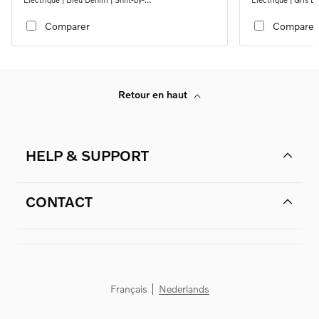
wire_single_speed_transmission_DB03
wire_single_spee
Comparer
Comparer
Retour en haut
HELP & SUPPORT
CONTACT
Français
Nederlands