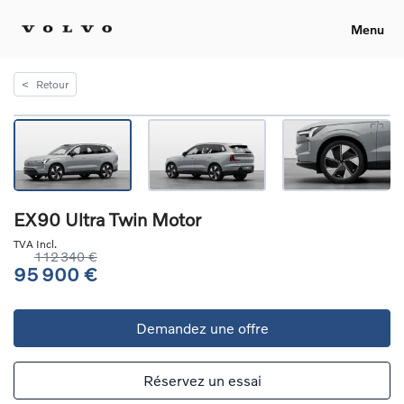
Menu
<
Retour
EX90 Ultra Twin Motor
TVA Incl.
112 340 €
95 900 €
Demandez une offre
Réservez un essai