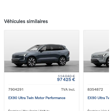
Véhicules similaires
114 040 €
97 425 €
7904291
TVA Incl.
8354872
EX90 Ultra Twin Motor Performance
EX90 Ultra Tw
Électrique | Bleu Denim | Shift-by-
Électrique | Gris B