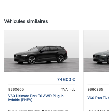
Véhicules similaires
74 600 €
9860605
TVA Incl.
9860985
V60 Ultimate Dark T6 AWD Plug-in
V60 Plus T6 A
hybride (PHEV)
Plug-in Hybrid | Noir Onyx | 8-speed Geartronic™
Plug-in Hybrid | V