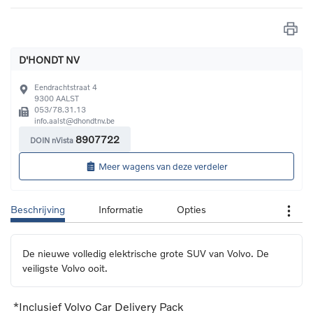
D'HONDT NV
Eendrachtstraat 4
9300
AALST
053/78.31.13
info.aalst@dhondtnv.be
8907722
DOIN nVista
Meer wagens van deze verdeler
Beschrijving
Informatie
Opties
De nieuwe volledig elektrische grote SUV van Volvo. De 
veiligste Volvo ooit.
*Inclusief Volvo Car Delivery Pack