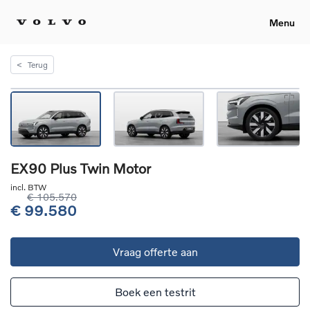
Menu
<
Terug
EX90 Plus Twin Motor
incl. BTW
€ 105.570
€ 99.580
Vraag offerte aan
Boek een testrit