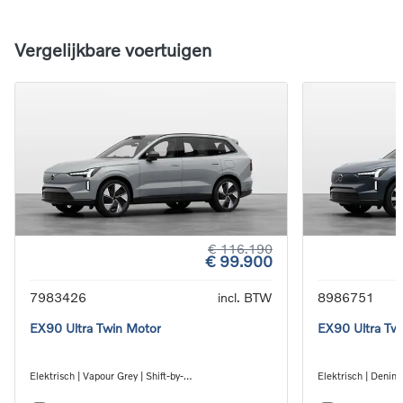
Vergelijkbare voertuigen
€ 116.190
€ 99.900
7983426
incl. BTW
8986751
EX90 Ultra Twin Motor
EX90 Ultra Tw
Elektrisch | Vapour Grey | Shift-by-
Elektrisch | Denim 
wire_single_speed_transmission_DB03
wire_single_spee