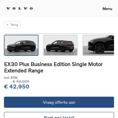
Menu
<
Terug
EX30 Plus Business Edition Single Motor
Extended Range
incl. BTW
€ 52.020
€ 42.950
Vraag offerte aan
Boek een testrit