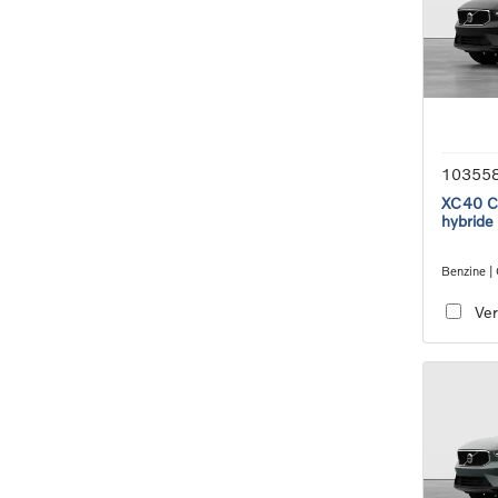
10355
XC40 Co
hybride
Benzine |
transmiss
Ver