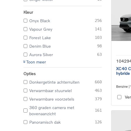
Kleur
Onyx Black
256
Vapour Grey
141
Forest Lake
103
Denim Blue
98
Aurora Silver
63
10429
Toon meer
XC40 Co
hybride
Opties
Donkergetinte achterruiten
660
Benzine |
Verwarmbaar stuurwiel
463
transmiss
Ver
Verwarmbare voorzetels
379
360 graden camera met
161
bovenaanzicht
Panoramisch dak
126