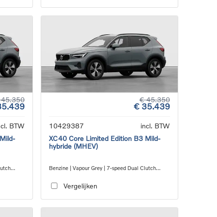
 45.350
€ 45.350
35.439
€ 35.439
ncl. BTW
10429387
incl. BTW
Mild-
XC40 Core Limited Edition B3 Mild-
hybride (MHEV)
lutch
Benzine | Vapour Grey | 7-speed Dual Clutch
transmission
Vergelijken