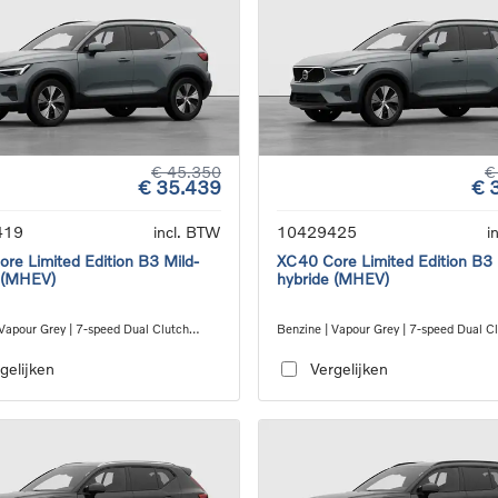
€ 45.350
€
€ 35.439
€ 
419
incl. BTW
10429425
i
re Limited Edition B3 Mild-
XC40 Core Limited Edition B3 
 (MHEV)
hybride (MHEV)
 Vapour Grey | 7-speed Dual Clutch
Benzine | Vapour Grey | 7-speed Dual C
ion
transmission
gelijken
Vergelijken