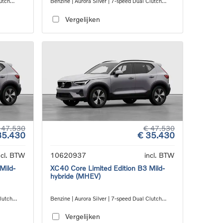
utch
Benzine | Aurora Silver | 7-speed Dual Clutch
transmission
Vergelijken
 47.530
€ 47.530
35.430
€ 35.430
ncl. BTW
10620937
incl. BTW
Mild-
XC40 Core Limited Edition B3 Mild-
hybride (MHEV)
Clutch
Benzine | Aurora Silver | 7-speed Dual Clutch
transmission
Vergelijken