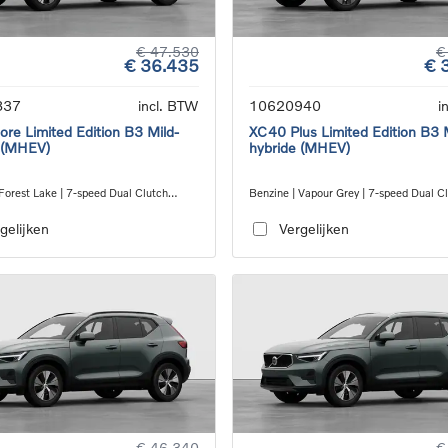
€ 47.530
€
€ 36.435
€ 
837
incl. BTW
10620940
i
re Limited Edition B3 Mild-
XC40 Plus Limited Edition B3 
 (MHEV)
hybride (MHEV)
Forest Lake | 7-speed Dual Clutch
Benzine | Vapour Grey | 7-speed Dual C
ion
transmission
gelijken
Vergelijken
€ 46.340
€