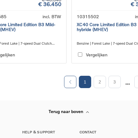
€ 36.450
€ 
585
incl. BTW
10315502
i
re Limited Edition B3 Mild-
XC40 Core Limited Edition B3 
 (MHEV)
hybride (MHEV)
Forest Lake | 7-speed Dual Clutch
Benzine | Forest Lake | 7-speed Dual Cl
ion
transmission
gelijken
Vergelijken
1
2
3
Terug naar boven
HELP & SUPPORT
CONTACT