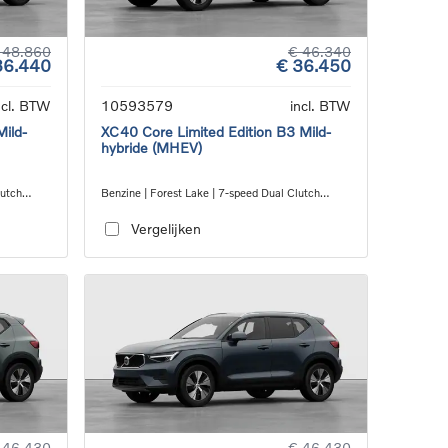
 48.860
€ 46.340
36.440
€ 36.450
ncl. BTW
10593579
incl. BTW
Mild-
XC40 Core Limited Edition B3 Mild-
hybride (MHEV)
lutch
Benzine | Forest Lake | 7-speed Dual Clutch
transmission
Vergelijken
 46.430
€ 46.430