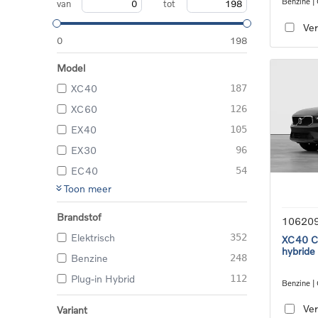
Benzine |
van
tot
transmiss
Ver
0
198
Model
XC40
187
XC60
126
EX40
105
EX30
96
EC40
54
Toon meer
Brandstof
10620
Elektrisch
352
XC40 Co
hybride
Benzine
248
Plug-in Hybrid
112
Benzine |
transmiss
Ver
Variant