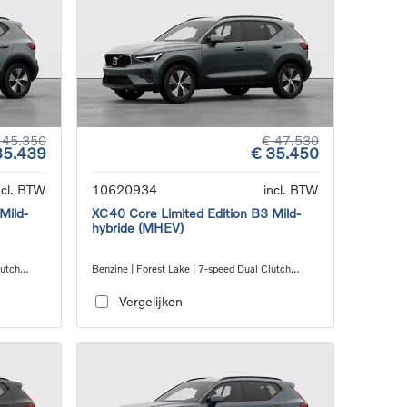
 45.350
€ 47.530
35.439
€ 35.450
ncl. BTW
10620934
incl. BTW
Mild-
XC40 Core Limited Edition B3 Mild-
hybride (MHEV)
lutch
Benzine | Forest Lake | 7-speed Dual Clutch
transmission
Vergelijken