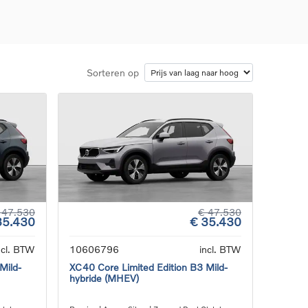
Sorteren op
d
llingen
uto
g
 47.530
€ 47.530
35.430
€ 35.430
ncl. BTW
10606796
incl. BTW
Mild-
XC40 Core Limited Edition B3 Mild-
hybride (MHEV)