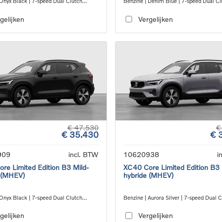
 Onyx Black | 7-speed Dual Clutch
Benzine | Denim Blue | 7-speed Dual Cl
ion
transmission
gelijken
Vergelijken
€ 47.530
€
€ 35.430
€ 
909
incl. BTW
10620938
i
re Limited Edition B3 Mild-
XC40 Core Limited Edition B3 
 (MHEV)
hybride (MHEV)
 Onyx Black | 7-speed Dual Clutch
Benzine | Aurora Silver | 7-speed Dual 
ion
transmission
gelijken
Vergelijken