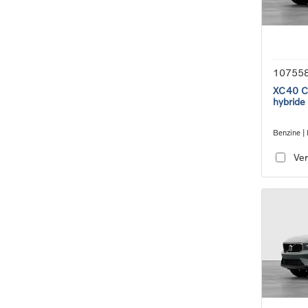
10755
XC40 Co
hybride
Benzine | 
transmiss
Ver