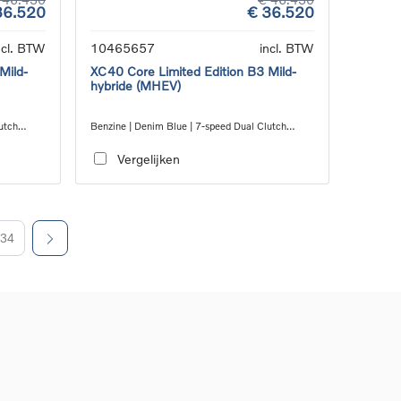
36.520
€ 36.520
ncl. BTW
10465657
incl. BTW
Mild-
XC40 Core Limited Edition B3 Mild-
hybride (MHEV)
utch
Benzine | Denim Blue | 7-speed Dual Clutch
transmission
Vergelijken
34