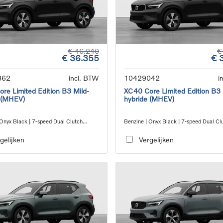
€ 46.240
€
€ 36.355
€ 
862
incl. BTW
10429042
i
re Limited Edition B3 Mild-
XC40 Core Limited Edition B3 
 (MHEV)
hybride (MHEV)
 Onyx Black | 7-speed Dual Clutch
Benzine | Onyx Black | 7-speed Dual Cl
ion
transmission
gelijken
Vergelijken