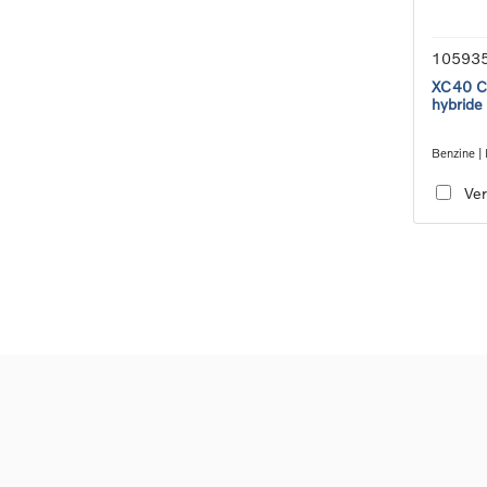
10593
XC40 Co
hybride
Benzine | 
transmiss
Ver