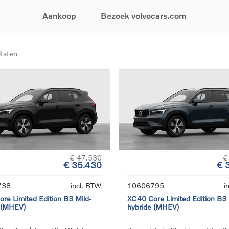
Aankoop
Bezoek volvocars.com
ltaten
& Promoties
Zoeken op model
Financieren & Verzekeringen
Zoeken op voertuigcategorie
Service & Support
uw wagen samen
EX30
Financieren
Elektrische auto's
Boek een onderhou
ijke aanbiedingen
EX40
Verzekeringen
Plug-inhybride auto's
Onderhoud & herste
ificeerde
EC40
Mild hybrid auto's
Overname van uw a
ehandswagens
EX90
SUV
Volvo Support
& Bedrijfswagens
ES90
Break
Garantie
atic & Special sales
XC40
Sedan
24/7 Pechverhelpin
ale wagens
XC60
Crossover
Vind een verdeler
ische auto's
XC90
Contact
€ 47.530
€
€ 35.430
€ 
nhybride auto's
V60
Bekijk alle stockwagens
738
incl. BTW
10606795
i
re Limited Edition B3 Mild-
XC40 Core Limited Edition B3 
 (MHEV)
hybride (MHEV)