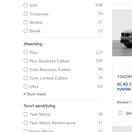
SUV
598
Crossover
54
Berline
37
Break
23
Afwerking
Plus
223
Plus Business Edition
104
Core Business Edition
98
10429
Core Limited Edition
74
XC40 Co
Ultra
65
hybride
Toon meer
Benzine |
Soort aandrijving
transmiss
Ver
Twin Motor
38
Twin Motor Performance
17
Single Motor
13