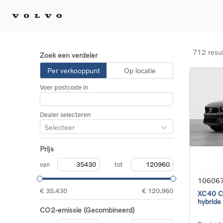
712 resu
Zoek een verdeler
Kopen 
Per verkooppunt
Op locatie
Stel 
Voer postcode in
Tijdel
Gecert
tweed
Dealer selecteren
Fleet 
Selecteer
Diplom
Speci
Prijs
Elektr
Plug-i
van
tot
10606
€ 35.430
€ 120.960
XC40 Co
hybride
CO2-emissie (Gecombineerd)