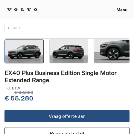
Menu
<
Terug
EX40 Plus Business Edition Single Motor
Extended Range
incl. BTW
€ 63.960
€ 55.280
Vraag offerte aan
Boek een testrit