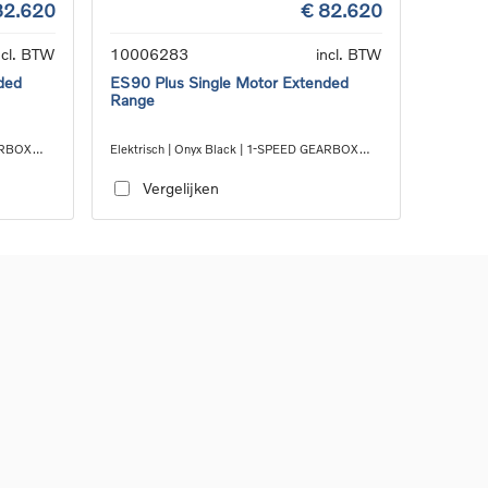
82.620
€ 82.620
ncl. BTW
10006283
incl. BTW
ded
ES90 Plus Single Motor Extended
Range
EARBOX
Elektrisch | Onyx Black | 1-SPEED GEARBOX
RWD
Vergelijken