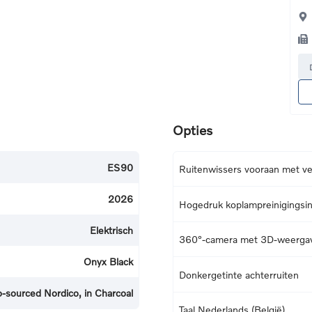
Opties
ES90
Ruitenwissers vooraan met v
2026
Hogedruk koplampreinigingsins
Elektrisch
360°-camera met 3D-weerga
Onyx Black
Donkergetinte achterruiten
o-sourced Nordico, in Charcoal
Taal Nederlands (België)