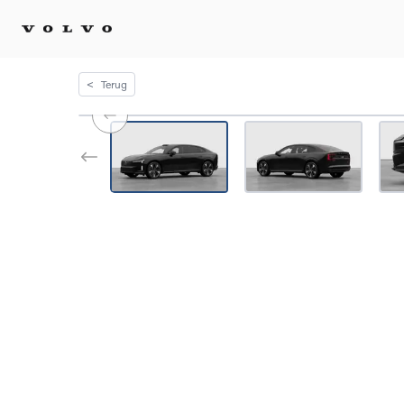
<
Terug
Kopen 
Stel 
Tijdel
Gecert
tweed
Fleet 
Diplom
Speci
Elektr
Plug-i