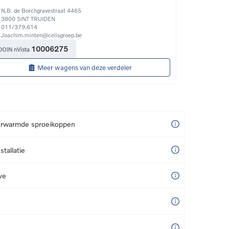
N.B. de Borchgravestraat 4465
3800
SINT TRUIDEN
011/379.614 
Joachim.minten@celisgroep.be
10006275
DOIN nVista
Meer wagens van deze verdeler
erwarmde sproeikoppen
tallatie
ve