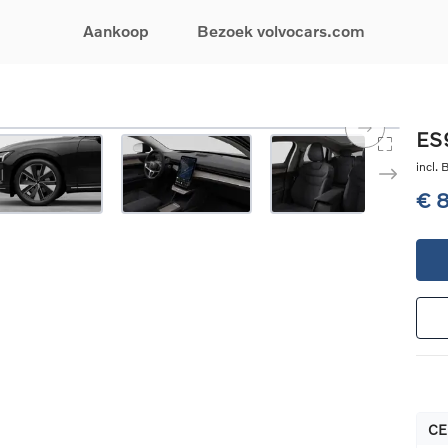
Aankoop
Bezoek volvocars.com
& Promoties
Zoeken op model
Financieren & Verzekeringen
Zoeken op voertuigcategorie
Service & Support
ES9
uw wagen samen
EX30
Financieren
Elektrische auto's
Boek een onderhou
incl.
ijke aanbiedingen
EX40
Verzekeringen
Plug-inhybride auto's
Onderhoud & herste
€ 
ificeerde
EC40
Mild hybrid auto's
Overname van uw a
ehandswagens
EX90
SUV
Volvo Support
& Bedrijfswagens
ES90
Break
Garantie
atic & Special sales
XC40
Sedan
24/7 Pechverhelpin
ale wagens
XC60
Crossover
Vind een verdeler
ische auto's
XC90
Contact
nhybride auto's
V60
Bekijk alle stockwagens
CE