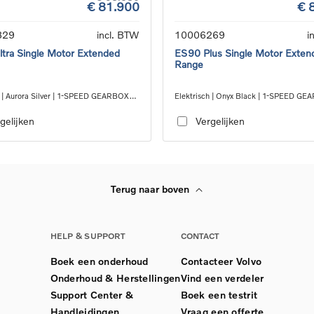
€ 81.900
€ 
329
incl. BTW
10006269
i
tra Single Motor Extended
ES90 Plus Single Motor Exten
Range
h | Aurora Silver | 1-SPEED GEARBOX
Elektrisch | Onyx Black | 1-SPEED G
RWD
gelijken
Vergelijken
Terug naar boven
HELP & SUPPORT
CONTACT
Boek een onderhoud
Contacteer Volvo
Onderhoud & Herstellingen
Vind een verdeler
Support Center &
Boek een testrit
Handleidingen
Vraag een offerte