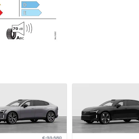
€ 93.580