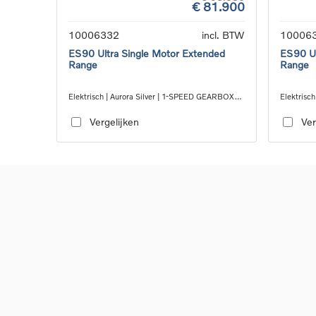
€ 81.900
10006332
incl. BTW
10006
ES90 Ultra Single Motor Extended
ES90 Ul
Range
Range
Elektrisch | Aurora Silver | 1-SPEED GEARBOX
Elektrisc
RWD
RWD
Vergelijken
Ver