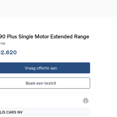
0 Plus Single Motor Extended Range
d
 BTW
llingen
82.620
uto
Vraag offerte aan
g
Boek een testrit
LIS CARS NV