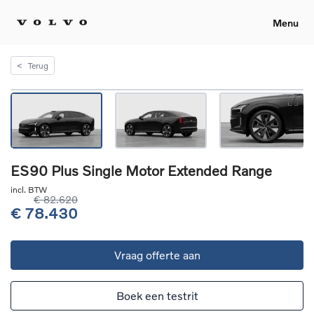
Menu
<
Terug
ES90 Plus Single Motor Extended Range
incl. BTW
€ 82.620
€ 78.430
Vraag offerte aan
Boek een testrit