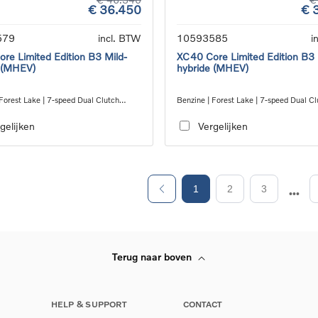
€ 36.450
€ 
579
incl. BTW
10593585
i
re Limited Edition B3 Mild-
XC40 Core Limited Edition B3 
 (MHEV)
hybride (MHEV)
Forest Lake | 7-speed Dual Clutch
Benzine | Forest Lake | 7-speed Dual Cl
ion
transmission
gelijken
Vergelijken
1
2
3
Terug naar boven
HELP & SUPPORT
CONTACT