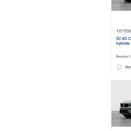
10755
XC40 Co
hybride
Benzine | 
transmiss
Ver