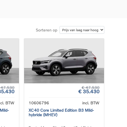
Sorteren op
d
llingen
uto
g
 47.530
€ 47.530
35.430
€ 35.430
ncl. BTW
10606796
incl. BTW
Mild-
XC40 Core Limited Edition B3 Mild-
hybride (MHEV)