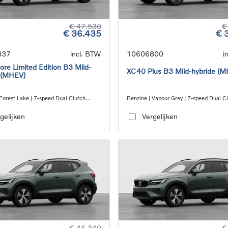
€ 47.530
€
€ 36.435
€ 
837
incl. BTW
10606800
i
re Limited Edition B3 Mild-
XC40 Plus B3 Mild-hybride (
 (MHEV)
Forest Lake | 7-speed Dual Clutch
Benzine | Vapour Grey | 7-speed Dual C
ion
transmission
gelijken
Vergelijken
€ 46.340
€