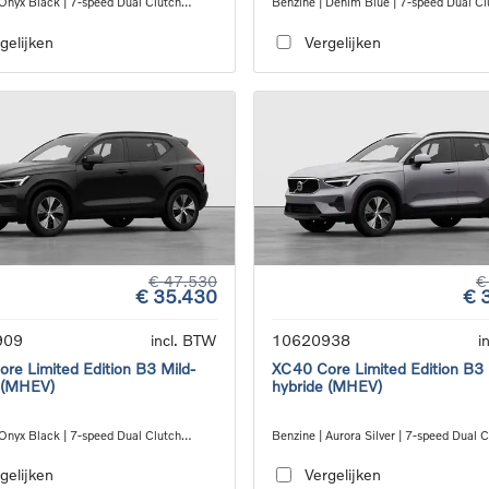
 Onyx Black | 7-speed Dual Clutch
Benzine | Denim Blue | 7-speed Dual Cl
ion
transmission
gelijken
Vergelijken
€ 47.530
€
€ 35.430
€ 
909
incl. BTW
10620938
i
re Limited Edition B3 Mild-
XC40 Core Limited Edition B3 
 (MHEV)
hybride (MHEV)
 Onyx Black | 7-speed Dual Clutch
Benzine | Aurora Silver | 7-speed Dual 
ion
transmission
gelijken
Vergelijken