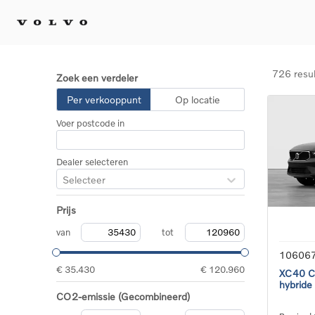
726 resu
Zoek een verdeler
Kopen 
Per verkooppunt
Op locatie
Stel 
Voer postcode in
Tijdel
Gecert
tweed
Dealer selecteren
Fleet 
Selecteer
Diplom
Speci
Prijs
Elektr
Plug-i
van
tot
10606
€ 35.430
€ 120.960
XC40 Co
hybride
CO2-emissie (Gecombineerd)