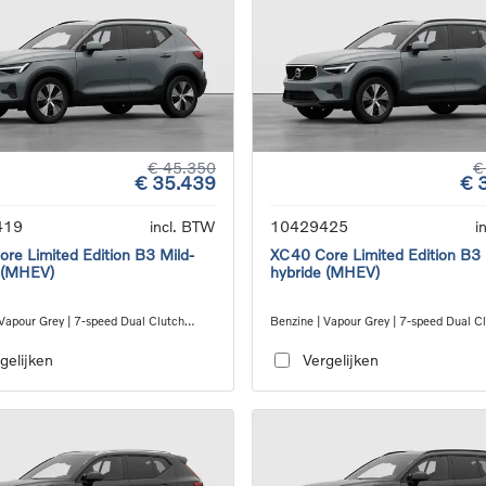
€ 45.350
€
€ 35.439
€ 
419
incl. BTW
10429425
i
re Limited Edition B3 Mild-
XC40 Core Limited Edition B3 
 (MHEV)
hybride (MHEV)
 Vapour Grey | 7-speed Dual Clutch
Benzine | Vapour Grey | 7-speed Dual C
ion
transmission
gelijken
Vergelijken