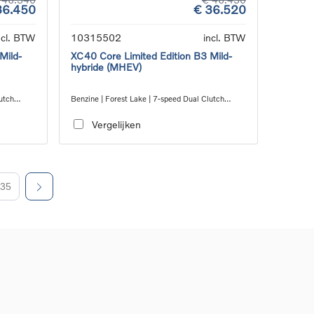
36.450
€ 36.520
ncl. BTW
10315502
incl. BTW
Mild-
XC40 Core Limited Edition B3 Mild-
hybride (MHEV)
utch
Benzine | Forest Lake | 7-speed Dual Clutch
transmission
Vergelijken
35