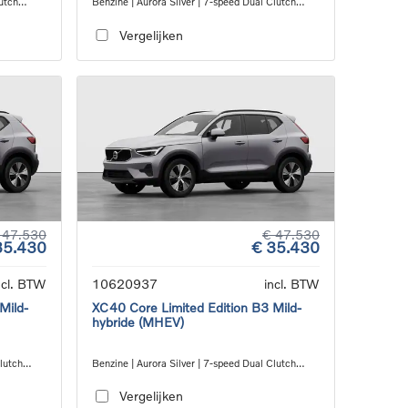
utch
Benzine | Aurora Silver | 7-speed Dual Clutch
transmission
Vergelijken
 47.530
€ 47.530
35.430
€ 35.430
ncl. BTW
10620937
incl. BTW
Mild-
XC40 Core Limited Edition B3 Mild-
hybride (MHEV)
Clutch
Benzine | Aurora Silver | 7-speed Dual Clutch
transmission
Vergelijken