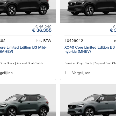
€ 46.240
€
€ 36.355
€ 
862
incl. BTW
10429042
i
re Limited Edition B3 Mild-
XC40 Core Limited Edition B3 
 (MHEV)
hybride (MHEV)
 Onyx Black | 7-speed Dual Clutch
Benzine | Onyx Black | 7-speed Dual Cl
ion
transmission
gelijken
Vergelijken