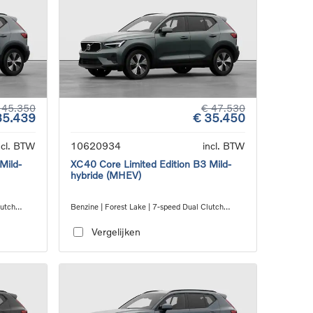
 45.350
€ 47.530
35.439
€ 35.450
ncl. BTW
10620934
incl. BTW
Mild-
XC40 Core Limited Edition B3 Mild-
hybride (MHEV)
lutch
Benzine | Forest Lake | 7-speed Dual Clutch
transmission
Vergelijken