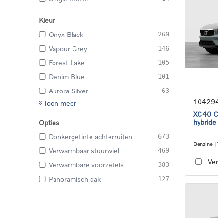
Kleur
Onyx Black
260
Vapour Grey
146
Forest Lake
105
Denim Blue
101
Aurora Silver
63
10429
Toon meer
XC40 Co
hybride
Opties
Donkergetinte achterruiten
673
Benzine |
Verwarmbaar stuurwiel
469
transmiss
Ver
Verwarmbare voorzetels
383
Panoramisch dak
127