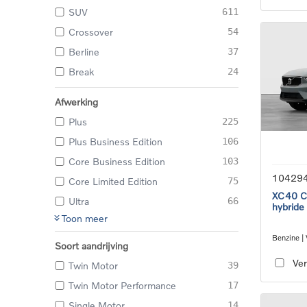
SUV
611
Crossover
54
Berline
37
Break
24
Afwerking
Plus
225
Plus Business Edition
106
Core Business Edition
103
10429
Core Limited Edition
75
XC40 Co
Ultra
66
hybride
Toon meer
Benzine |
Soort aandrijving
transmiss
Ver
Twin Motor
39
Twin Motor Performance
17
Single Motor
14