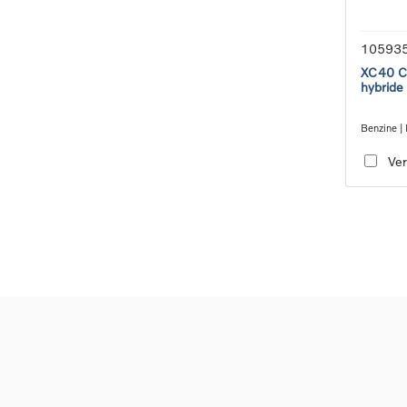
10593
XC40 Co
hybride
Benzine | 
transmiss
Ver