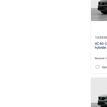
10355
XC40 Co
hybride
Benzine |
transmiss
Ver