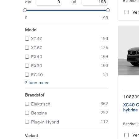
Benzine |
van
tot
transmiss
Ver
0
198
Model
XC40
190
XC60
126
EX40
109
EX30
100
EC40
54
Toon meer
Brandstof
10620
Elektrisch
362
XC40 Co
hybride
Benzine
252
Plug-in Hybrid
112
Benzine |
transmiss
Ver
Variant