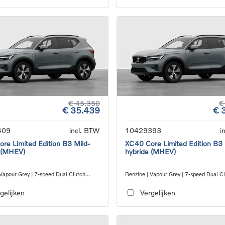
€ 45.350
€
€ 35.439
€ 
409
incl. BTW
10429393
i
re Limited Edition B3 Mild-
XC40 Core Limited Edition B3 
 (MHEV)
hybride (MHEV)
 Vapour Grey | 7-speed Dual Clutch
Benzine | Vapour Grey | 7-speed Dual C
ion
transmission
gelijken
Vergelijken