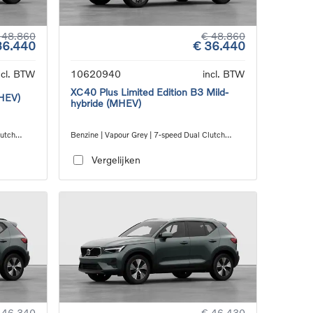
 48.860
€ 48.860
36.440
€ 36.440
ncl. BTW
10620940
incl. BTW
XC40 Plus Limited Edition B3 Mild-
MHEV)
hybride (MHEV)
lutch
Benzine | Vapour Grey | 7-speed Dual Clutch
transmission
Vergelijken
 46.340
€ 46.430