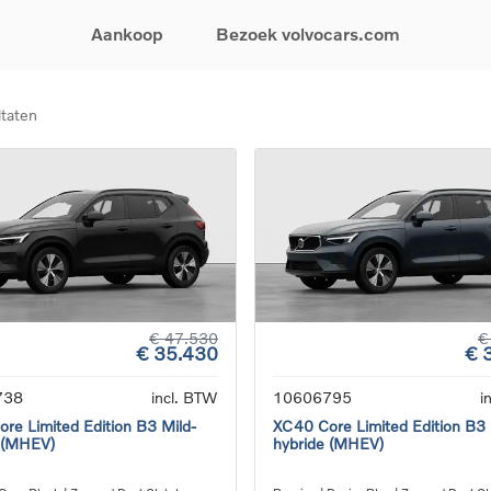
Aankoop
Bezoek volvocars.com
ltaten
& Promoties
Zoeken op model
Financieren & Verzekeringen
Zoeken op voertuigcategorie
Service & Support
uw wagen samen
EX30
Financieren
Elektrische auto's
Boek een onderhou
ijke aanbiedingen
EX40
Verzekeringen
Plug-inhybride auto's
Onderhoud & herste
ificeerde
EC40
Mild hybrid auto's
Overname van uw a
ehandswagens
EX90
SUV
Volvo Support
& Bedrijfswagens
ES90
Break
Garantie
atic & Special sales
XC40
Sedan
24/7 Pechverhelpin
ale wagens
XC60
Crossover
Vind een verdeler
ische auto's
XC90
Contact
€ 47.530
€
€ 35.430
€ 
nhybride auto's
V60
Bekijk alle stockwagens
738
incl. BTW
10606795
i
re Limited Edition B3 Mild-
XC40 Core Limited Edition B3 
 (MHEV)
hybride (MHEV)