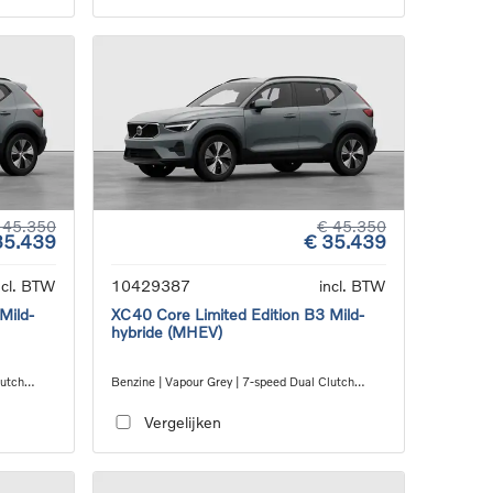
 45.350
€ 45.350
35.439
€ 35.439
ncl. BTW
10429387
incl. BTW
Mild-
XC40 Core Limited Edition B3 Mild-
hybride (MHEV)
lutch
Benzine | Vapour Grey | 7-speed Dual Clutch
transmission
Vergelijken