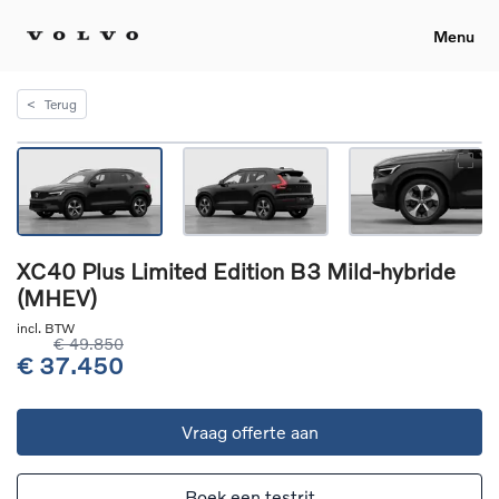
Menu
<
Terug
XC40 Plus Limited Edition B3 Mild-hybride
(MHEV)
incl. BTW
€ 49.850
€ 37.450
Vraag offerte aan
Boek een testrit