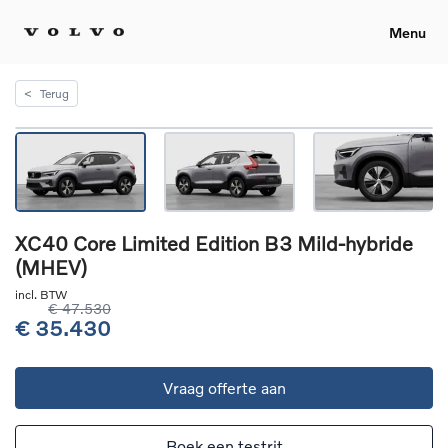
Menu
<
Terug
XC40 Core Limited Edition B3 Mild-hybride
(MHEV)
incl. BTW
€ 47.530
€ 35.430
Vraag offerte aan
Boek een testrit