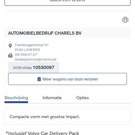
AUTOMOBIELBEDRIJF CHARELS BV
Tweebruggenstraat 61
9160
LOKEREN
09/348.47.57
liesbetpoelman@charels.be
10530097
DOIN nVista
Meer wagens van deze verdeler
Beschrijving
Informatie
Opties
Compacte vorm met grootse impact.
*Inclusief Volvo Car Delivery Pack