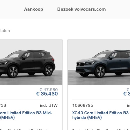
Aankoop
Bezoek volvocars.com
ltaten
& Promoties
Zoeken op model
Financieren & Verzekeringen
Zoeken op voertuigcategorie
Service & Support
uw wagen samen
EX30
Financieren
Elektrische auto's
Boek een onderhou
ijke aanbiedingen
EX40
Verzekeringen
Plug-inhybride auto's
Onderhoud & herste
ificeerde
EC40
Mild hybrid auto's
Overname van uw a
ehandswagens
EX90
SUV
Volvo Support
& Bedrijfswagens
ES90
Break
Garantie
atic & Special sales
XC40
Sedan
24/7 Pechverhelpin
ale wagens
XC60
Crossover
Vind een verdeler
ische auto's
XC90
Contact
€ 47.530
€
€ 35.430
€ 
nhybride auto's
V60
Bekijk alle stockwagens
738
incl. BTW
10606795
i
re Limited Edition B3 Mild-
XC40 Core Limited Edition B3 
 (MHEV)
hybride (MHEV)