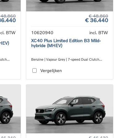
 48.860
€ 48.860
36.440
€ 36.440
ncl. BTW
10620940
incl. BTW
XC40 Plus Limited Edition B3 Mild-
MHEV)
hybride (MHEV)
lutch
Benzine | Vapour Grey | 7-speed Dual Clutch
transmission
Vergelijken
 46.340
€ 46.430