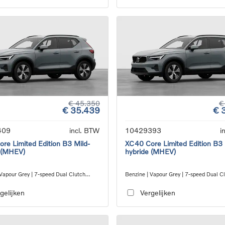
€ 45.350
€
€ 35.439
€ 
409
incl. BTW
10429393
i
re Limited Edition B3 Mild-
XC40 Core Limited Edition B3 
 (MHEV)
hybride (MHEV)
 Vapour Grey | 7-speed Dual Clutch
Benzine | Vapour Grey | 7-speed Dual C
ion
transmission
gelijken
Vergelijken