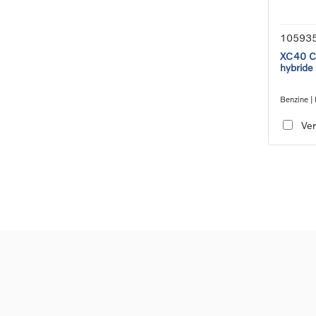
10593
XC40 Co
hybride
Benzine | 
transmiss
Ver