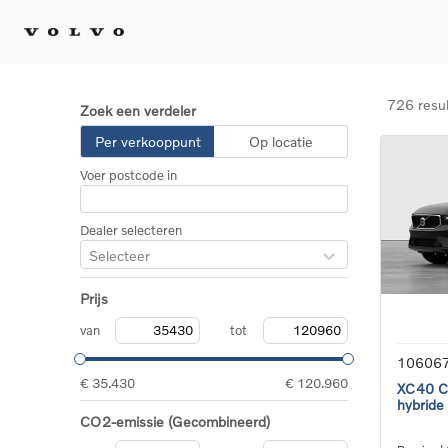
726 resu
Zoek een verdeler
Kopen 
Per verkooppunt
Op locatie
Stel 
Voer postcode in
Tijdel
Gecert
tweed
Dealer selecteren
Fleet 
Selecteer
Diplom
Speci
Prijs
Elektr
Plug-i
van
tot
10606
€ 35.430
€ 120.960
XC40 Co
hybride
CO2-emissie (Gecombineerd)