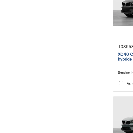
10355
XC40 Co
hybride
Benzine |
transmiss
Ver