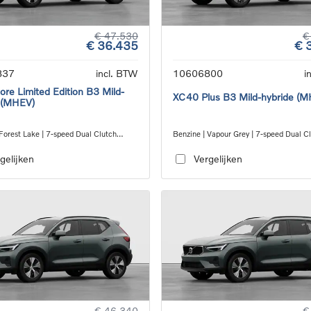
€ 47.530
€
€ 36.435
€ 
837
incl. BTW
10606800
i
re Limited Edition B3 Mild-
XC40 Plus B3 Mild-hybride (
 (MHEV)
Forest Lake | 7-speed Dual Clutch
Benzine | Vapour Grey | 7-speed Dual C
ion
transmission
gelijken
Vergelijken
€ 46.340
€