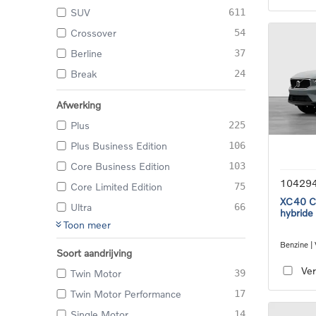
SUV
611
Crossover
54
Berline
37
Break
24
Afwerking
Plus
225
Plus Business Edition
106
Core Business Edition
103
10429
Core Limited Edition
75
XC40 Co
Ultra
66
hybride
Toon meer
Benzine |
Soort aandrijving
transmiss
Ver
Twin Motor
39
Twin Motor Performance
17
Single Motor
14