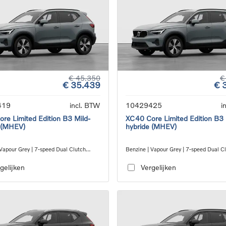
€ 45.350
€
€ 35.439
€ 
419
incl. BTW
10429425
i
re Limited Edition B3 Mild-
XC40 Core Limited Edition B3 
 (MHEV)
hybride (MHEV)
 Vapour Grey | 7-speed Dual Clutch
Benzine | Vapour Grey | 7-speed Dual C
ion
transmission
gelijken
Vergelijken