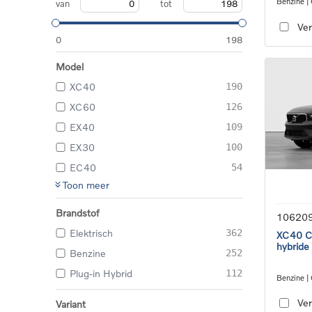
Benzine |
van
tot
transmiss
Ver
0
198
Model
XC40
190
XC60
126
EX40
109
EX30
100
EC40
54
Toon meer
Brandstof
10620
Elektrisch
362
XC40 Co
hybride
Benzine
252
Plug-in Hybrid
112
Benzine |
transmiss
Ver
Variant