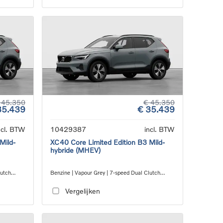
 45.350
€ 45.350
35.439
€ 35.439
ncl. BTW
10429387
incl. BTW
Mild-
XC40 Core Limited Edition B3 Mild-
hybride (MHEV)
lutch
Benzine | Vapour Grey | 7-speed Dual Clutch
transmission
Vergelijken