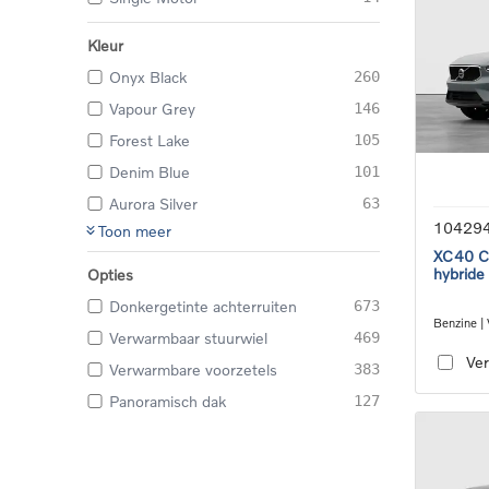
Kleur
Onyx Black
260
Vapour Grey
146
Forest Lake
105
Denim Blue
101
Aurora Silver
63
10429
Toon meer
XC40 Co
hybride
Opties
Donkergetinte achterruiten
673
Benzine |
Verwarmbaar stuurwiel
469
transmiss
Ver
Verwarmbare voorzetels
383
Panoramisch dak
127