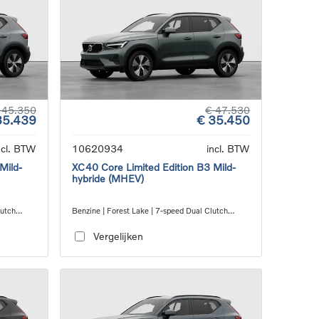
 45.350
€ 47.530
35.439
€ 35.450
ncl. BTW
10620934
incl. BTW
Mild-
XC40 Core Limited Edition B3 Mild-
hybride (MHEV)
lutch
Benzine | Forest Lake | 7-speed Dual Clutch
transmission
Vergelijken