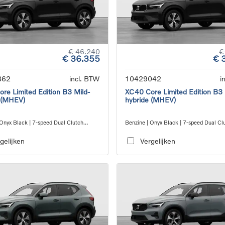
€ 46.240
€
€ 36.355
€ 
862
incl. BTW
10429042
i
re Limited Edition B3 Mild-
XC40 Core Limited Edition B3 
 (MHEV)
hybride (MHEV)
 Onyx Black | 7-speed Dual Clutch
Benzine | Onyx Black | 7-speed Dual Cl
ion
transmission
gelijken
Vergelijken