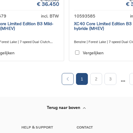
€ 36.450
€ 
579
incl. BTW
10593585
i
re Limited Edition B3 Mild-
XC40 Core Limited Edition B3 
 (MHEV)
hybride (MHEV)
Forest Lake | 7-speed Dual Clutch
Benzine | Forest Lake | 7-speed Dual Cl
ion
transmission
gelijken
Vergelijken
1
2
3
Terug naar boven
HELP & SUPPORT
CONTACT