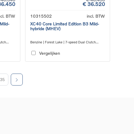
36.450
€ 36.520
ncl. BTW
10315502
incl. BTW
Mild-
XC40 Core Limited Edition B3 Mild-
hybride (MHEV)
utch
Benzine | Forest Lake | 7-speed Dual Clutch
transmission
Vergelijken
35