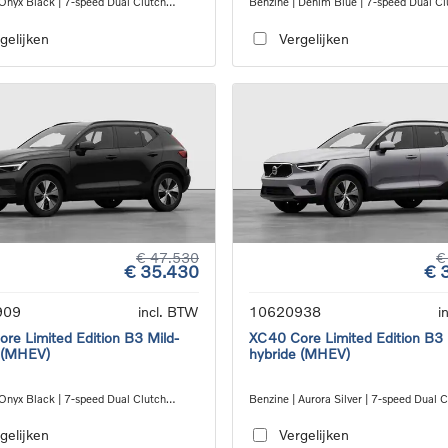
 Onyx Black | 7-speed Dual Clutch
Benzine | Denim Blue | 7-speed Dual Cl
ion
transmission
gelijken
Vergelijken
€ 47.530
€
€ 35.430
€ 
909
incl. BTW
10620938
i
re Limited Edition B3 Mild-
XC40 Core Limited Edition B3 
 (MHEV)
hybride (MHEV)
 Onyx Black | 7-speed Dual Clutch
Benzine | Aurora Silver | 7-speed Dual 
ion
transmission
gelijken
Vergelijken