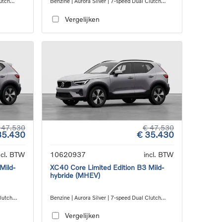
utch
Benzine | Aurora Silver | 7-speed Dual Clutch
transmission
Vergelijken
 47.530
€ 47.530
35.430
€ 35.430
ncl. BTW
10620937
incl. BTW
Mild-
XC40 Core Limited Edition B3 Mild-
hybride (MHEV)
Clutch
Benzine | Aurora Silver | 7-speed Dual Clutch
transmission
Vergelijken