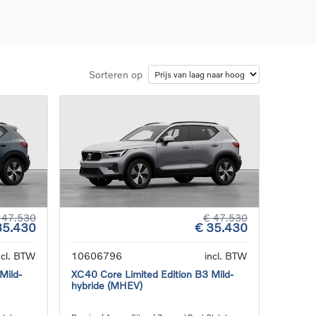
Sorteren op
d
llingen
uto
g
 47.530
€ 47.530
35.430
€ 35.430
ncl. BTW
10606796
incl. BTW
Mild-
XC40 Core Limited Edition B3 Mild-
hybride (MHEV)