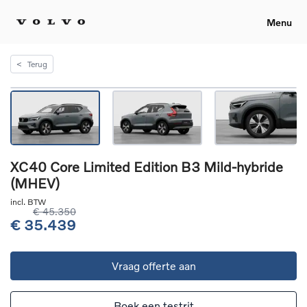
Menu
<
Terug
XC40 Core Limited Edition B3 Mild-hybride
(MHEV)
incl. BTW
€ 45.350
€ 35.439
Vraag offerte aan
Boek een testrit