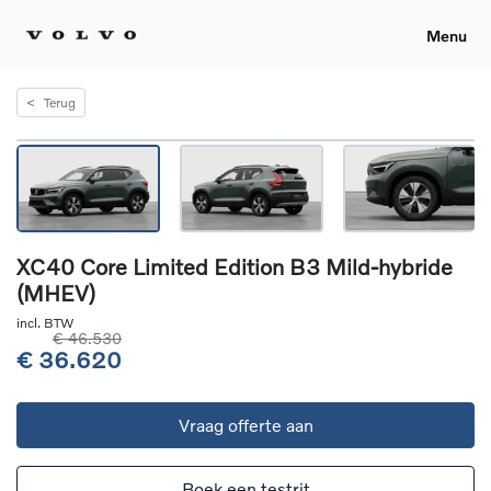
Menu
<
Terug
XC40 Core Limited Edition B3 Mild-hybride
(MHEV)
incl. BTW
€ 46.530
€ 36.620
Vraag offerte aan
Boek een testrit