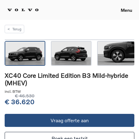
Menu
<
Terug
XC40 Core Limited Edition B3 Mild-hybride
(MHEV)
incl. BTW
€ 46.530
€ 36.620
Vraag offerte aan
Boek een testrit